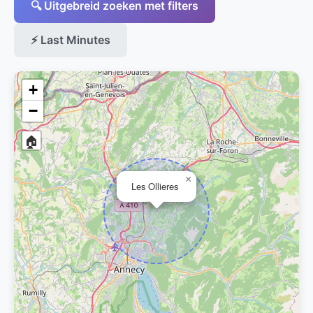
🔍 Uitgebreid zoeken met filters
⚡ Last Minutes
+
−
🏠
×
Les Ollieres