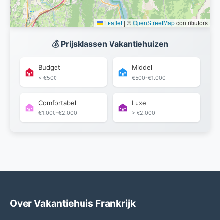
Leaflet
|
©
OpenStreetMap
contributors
💰 Prijsklassen Vakantiehuizen
Budget
Middel
< €500
€500-€1.000
Comfortabel
Luxe
€1.000-€2.000
> €2.000
Over Vakantiehuis Frankrijk