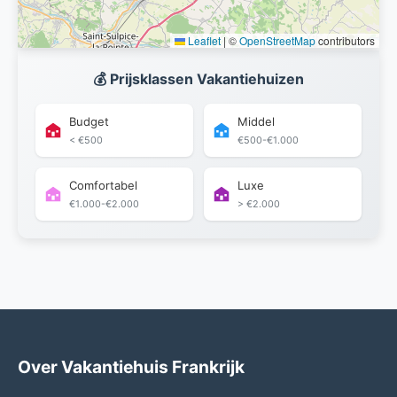
Leaflet
|
©
OpenStreetMap
contributors
💰 Prijsklassen Vakantiehuizen
Budget
Middel
< €500
€500-€1.000
Comfortabel
Luxe
€1.000-€2.000
> €2.000
Over Vakantiehuis Frankrijk