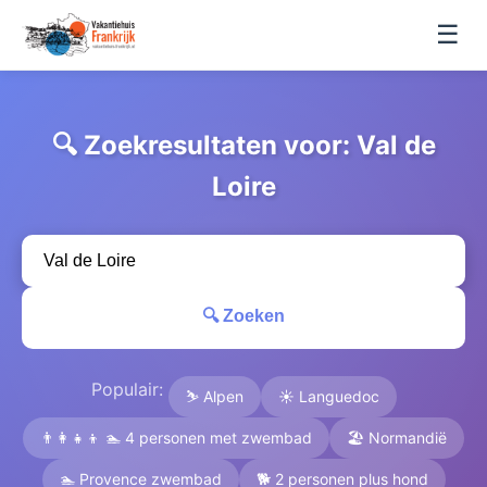
☰
🔍 Zoekresultaten voor: Val de
Loire
🔍 Zoeken
Populair:
⛷️ Alpen
☀️ Languedoc
👨‍👩‍👧‍👦 🏊 4 personen met zwembad
🏖️ Normandië
🏊 Provence zwembad
🐕 2 personen plus hond