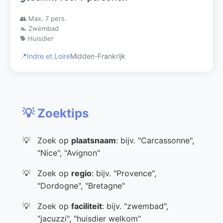
👥 Max. 7 pers.
🏊 Zwembad
🐕 Huisdier
📍
Indre et Loire
Midden-Frankrijk
💡 Zoektips
Zoek op
plaatsnaam
: bijv. "Carcassonne",
"Nice", "Avignon"
Zoek op
regio
: bijv. "Provence",
"Dordogne", "Bretagne"
Zoek op
faciliteit
: bijv. "zwembad",
"jacuzzi", "huisdier welkom"