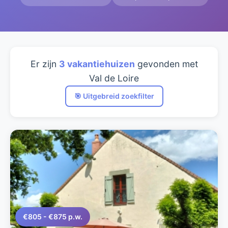
Er zijn
3 vakantiehuizen
gevonden met
Val de Loire
🎯 Uitgebreid zoekfilter
€805 - €875 p.w.