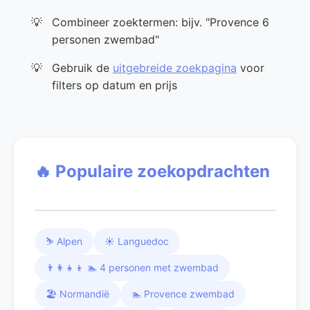
Combineer zoektermen: bijv. "Provence 6
personen zwembad"
Gebruik de
uitgebreide zoekpagina
voor
filters op datum en prijs
🔥 Populaire zoekopdrachten
⛷️ Alpen
☀️ Languedoc
👨‍👩‍👧‍👦 🏊 4 personen met zwembad
🏖️ Normandië
🏊 Provence zwembad