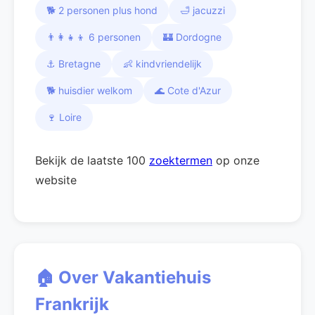
🐕 2 personen plus hond
🛁 jacuzzi
👨‍👩‍👧‍👦 6 personen
🏰 Dordogne
⚓ Bretagne
👶 kindvriendelijk
🐕 huisdier welkom
🌊 Cote d'Azur
🍷 Loire
Bekijk de laatste 100
zoektermen
op onze
website
🏠 Over Vakantiehuis
Frankrijk