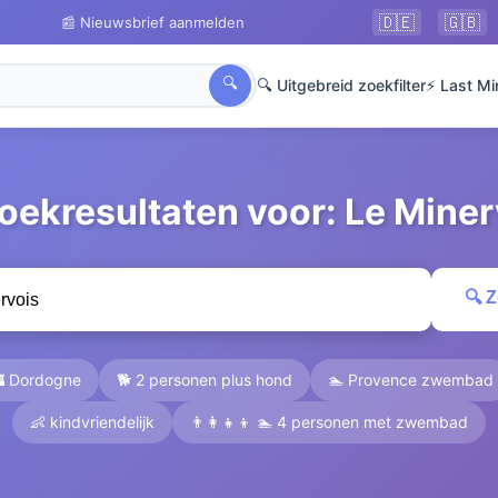
🇩🇪
🇬🇧
📰 Nieuwsbrief aanmelden
🔍
🔍 Uitgebreid zoekfilter
⚡ Last Mi
Zoekresultaten voor: Le Miner
🔍 
 Dordogne
🐕 2 personen plus hond
🏊 Provence zwembad
👶 kindvriendelijk
👨‍👩‍👧‍👦 🏊 4 personen met zwembad