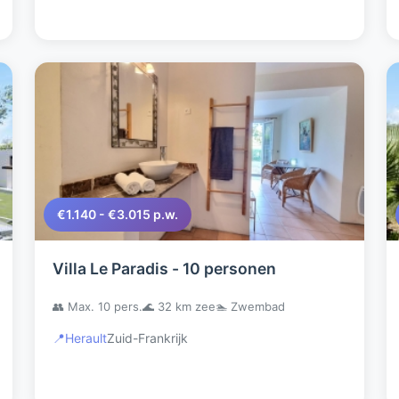
€1.140 - €3.015 p.w.
Villa Le Paradis - 10 personen
👥 Max. 10 pers.
🌊 32 km zee
🏊 Zwembad
📍
Herault
Zuid-Frankrijk