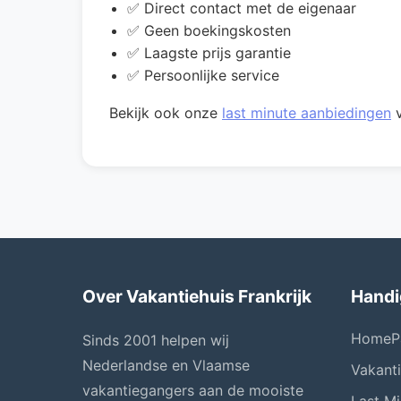
✅ Direct contact met de eigenaar
✅ Geen boekingskosten
✅ Laagste prijs garantie
✅ Persoonlijke service
Bekijk ook onze
last minute aanbiedingen
v
Over Vakantiehuis Frankrijk
Handi
HomeP
Sinds 2001 helpen wij
Nederlandse en Vlaamse
Vakant
vakantiegangers aan de mooiste