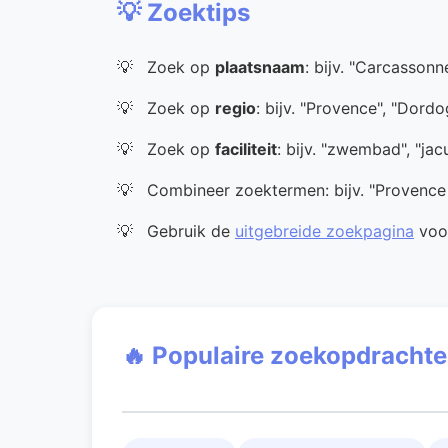
💡 Zoektips
Zoek op
plaatsnaam
: bijv. "Carcassonn
Zoek op
regio
: bijv. "Provence", "Dord
Zoek op
faciliteit
: bijv. "zwembad", "jac
Combineer zoektermen: bijv. "Provenc
Gebruik de
uitgebreide zoekpagina
voor
🔥 Populaire zoekopdracht