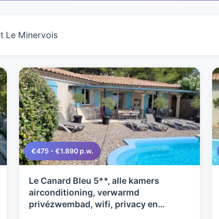
 Le Minervois
€475 - €1.890 p.w.
Le Canard Bleu 5**, alle kamers
airconditioning, verwarmd
privézwembad, wifi, privacy en
schoongarantie. 2027 nog met keuze