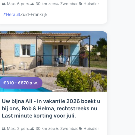
👥 Max. 6 pers.
🌊 30 km zee
🏊 Zwembad
🐕 Huisdier
📍
Herault
Zuid-Frankrijk
€310 - €870 p.w.
Uw bijna All - in vakantie 2026 boekt u
bij ons, Rob & Helma, rechtstreeks nu
Last minute korting voor juli.
👥 Max. 2 pers.
🌊 30 km zee
🏊 Zwembad
🐕 Huisdier