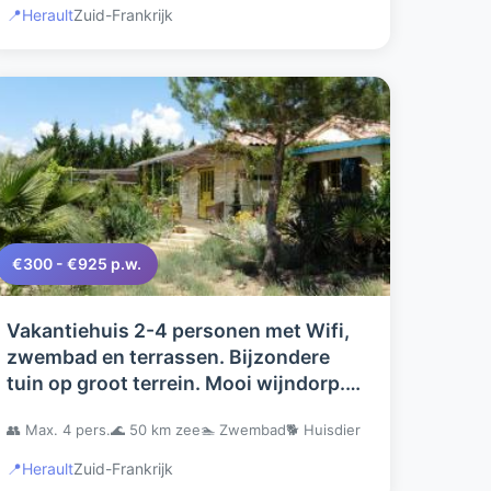
📍
Herault
Zuid-Frankrijk
€300 - €925 p.w.
Vakantiehuis 2-4 personen met Wifi,
zwembad en terrassen. Bijzondere
tuin op groot terrein. Mooi wijndorp.
Winkels nabij. Natuur en rust.
👥 Max. 4 pers.
🌊 50 km zee
🏊 Zwembad
🐕 Huisdier
📍
Herault
Zuid-Frankrijk