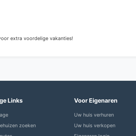
oor extra voordelige vakanties!
ge Links
Voor Eigenaren
age
Uw huis verhuren
iehuizen zoeken
Uw huis verkopen