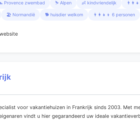
🏊 Provence zwembad
⛷️ Alpen
👶 kindvriendelijk
👨‍👩‍
🏖️ Normandië
🐕 huisdier welkom
👨‍👩‍👧‍👦 6 personen
website
ijk
pecialist voor vakantiehuizen in Frankrijk sinds 2003. Met
genaren vindt u hier gegarandeerd uw ideale vakantieverbl