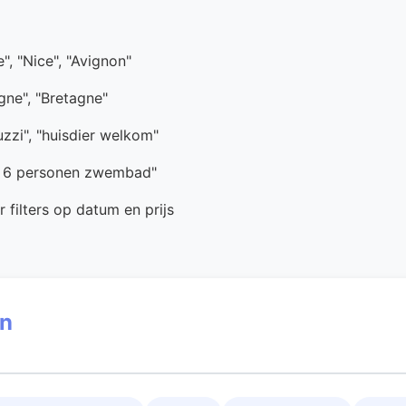
e", "Nice", "Avignon"
ogne", "Bretagne"
uzzi", "huisdier welkom"
e 6 personen zwembad"
 filters op datum en prijs
en