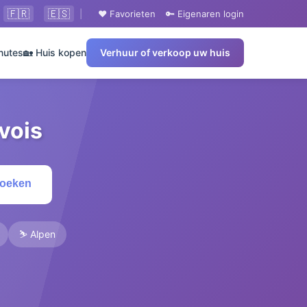
🇫🇷
🇪🇸
|
❤️ Favorieten
🔑 Eigenaren login
nutes
🏡 Huis kopen
Verhuur of verkoop uw huis
vois
Zoeken
⛷️ Alpen