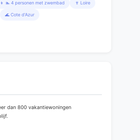
👧‍👦 🏊 4 personen met zwembad
🍷 Loire
🌊 Cote d'Azur
 meer dan 800 vakantiewoningen
ijf.