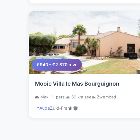
€940 - €2.870 p.w.
Mooie Villa le Mas Bourguignon
👥 Max. 11 pers.
🌊 39 km zee
🏊 Zwembad
📍
Aude
Zuid-Frankrijk