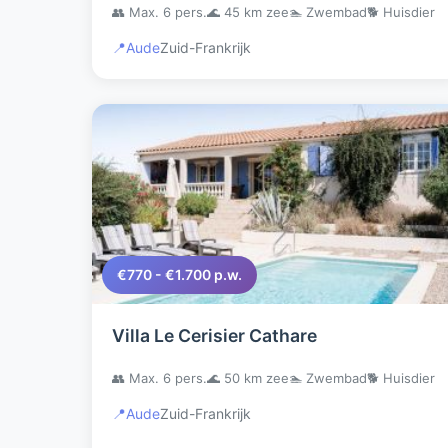
👥 Max. 6 pers.
🌊 45 km zee
🏊 Zwembad
🐕 Huisdier
📍
Aude
Zuid-Frankrijk
€770 - €1.700 p.w.
Villa Le Cerisier Cathare
👥 Max. 6 pers.
🌊 50 km zee
🏊 Zwembad
🐕 Huisdier
📍
Aude
Zuid-Frankrijk