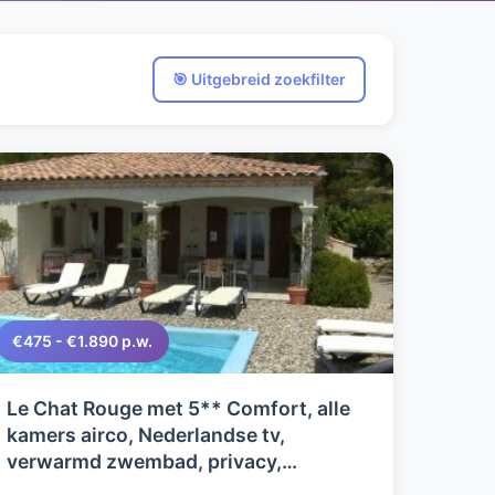
🎯 Uitgebreid zoekfilter
€475 - €1.890 p.w.
Le Chat Rouge met 5** Comfort, alle
kamers airco, Nederlandse tv,
verwarmd zwembad, privacy,
schoongarantie. Last minute korting