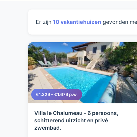
Er zijn
10 vakantiehuizen
gevonden met
€1.329 - €1.679 p.w.
Villa le Chalumeau - 6 persoons,
schitterend uitzicht en privé
zwembad.