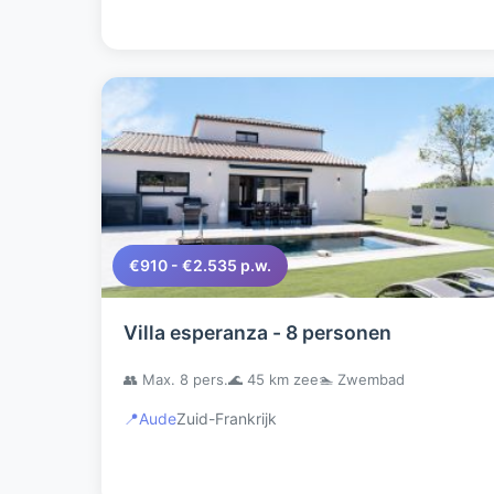
€910 - €2.535 p.w.
Villa esperanza - 8 personen
👥 Max. 8 pers.
🌊 45 km zee
🏊 Zwembad
📍
Aude
Zuid-Frankrijk