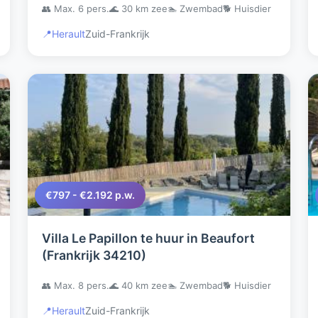
👥 Max. 6 pers.
🌊 30 km zee
🏊 Zwembad
🐕 Huisdier
te boeken.
📍
Herault
Zuid-Frankrijk
€797 - €2.192 p.w.
Villa Le Papillon te huur in Beaufort
(Frankrijk 34210)
👥 Max. 8 pers.
🌊 40 km zee
🏊 Zwembad
🐕 Huisdier
📍
Herault
Zuid-Frankrijk