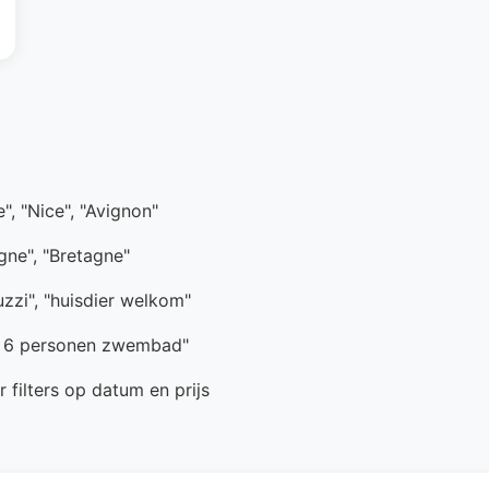
e", "Nice", "Avignon"
ogne", "Bretagne"
uzzi", "huisdier welkom"
e 6 personen zwembad"
 filters op datum en prijs