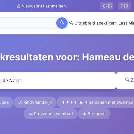
🇩🇪
🇬🇧
📰 Nieuwsbrief aanmelden
🔍
🔍 Uitgebreid zoekfilter
⚡ Last Mi
ekresultaten voor: Hameau de
🔍 
Loire
👶 kindvriendelijk
👨‍👩‍👧‍👦 🏊 4 personen met zwemb
🏊 Provence zwembad
⚓ Bretagne