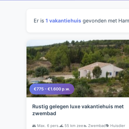
Er is
1 vakantiehuis
gevonden met Ham
€775 - €1.600 p.w.
Rustig gelegen luxe vakantiehuis met
zwembad
👥 Max. 6 pers.
🌊 55 km zee
🏊 Zwembad
🐕 Huisdier