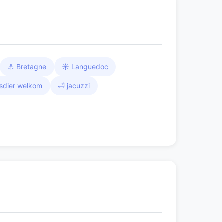
⚓ Bretagne
☀️ Languedoc
isdier welkom
🛁 jacuzzi