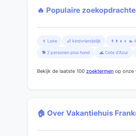
🔥 Populaire zoekopdracht
🍷 Loire
👶 kindvriendelijk
👨‍👩‍👧‍👦 
🐕 2 personen plus hond
🌊 Cote d'Azur
Bekijk de laatste 100
zoektermen
op onze 
🏠 Over Vakantiehuis Frankr