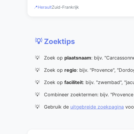
📍
Herault
Zuid-Frankrijk
💡 Zoektips
Zoek op
plaatsnaam
: bijv. "Carcassonn
Zoek op
regio
: bijv. "Provence", "Dord
Zoek op
faciliteit
: bijv. "zwembad", "jac
Combineer zoektermen: bijv. "Provenc
Gebruik de
uitgebreide zoekpagina
voor