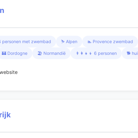
en
🏊 4 personen met zwembad
⛷️ Alpen
🏊 Provence zwembad
🏰 Dordogne
🏖️ Normandië
👨‍👩‍👧‍👦 6 personen
🐕 hu
website
ijk