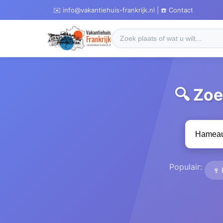
✉️ info@vakantiehuis-frankrijk.nl | ☎️ Contact
🔍 Zo
Populair:
🍷 