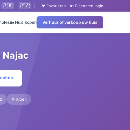
🇫🇷
🇪🇸
|
❤️ Favorieten
🔑 Eigenaren login
nutes
🏡 Huis kopen
Verhuur of verkoop uw huis
 Najac
Zoeken
ad
⛷️ Alpen