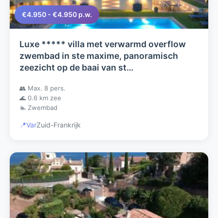
€4.950 - €4.950 p.w.
Luxe ***** villa met verwarmd overflow
zwembad in ste maxime, panoramisch
zeezicht op de baai van st
tropez,slaapkamers met
👥 Max. 8 pers.
badkamer/toilet/airco
🌊 0.6 km zee
🏊 Zwembad
📍
Var
Zuid-Frankrijk