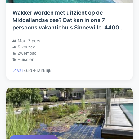
Wakker worden met uitzicht op de
Middellandse zee? Dat kan in ons 7-
persoons vakantiehuis Sinnewille. 4400
m2 eigen grond en prive zwembad.
👥 Max. 7 pers.
🌊 5 km zee
🏊 Zwembad
🐕 Huisdier
📍
Var
Zuid-Frankrijk