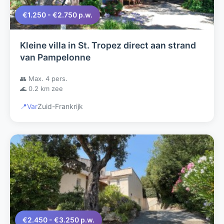
€1.250 - €2.750 p.w.
Kleine villa in St. Tropez direct aan strand
van Pampelonne
👥 Max. 4 pers.
🌊 0.2 km zee
📍
Var
Zuid-Frankrijk
€2.450 - €3.250 p.w.