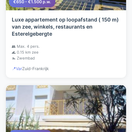
€650 - €1.500 p.w.
Luxe appartement op loopafstand ( 150 m)
van zee, winkels, restaurants en
Esterelgebergte
👥 Max. 4 pers.
🌊 0.15 km zee
🏊 Zwembad
📍
Var
Zuid-Frankrijk