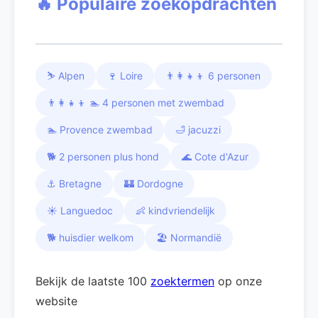
🔥 Populaire zoekopdrachten
⛷️ Alpen
🍷 Loire
👨‍👩‍👧‍👦 6 personen
👨‍👩‍👧‍👦 🏊 4 personen met zwembad
🏊 Provence zwembad
🛁 jacuzzi
🐕 2 personen plus hond
🌊 Cote d'Azur
⚓ Bretagne
🏰 Dordogne
☀️ Languedoc
👶 kindvriendelijk
🐕 huisdier welkom
🏖️ Normandië
Bekijk de laatste 100
zoektermen
op onze
website