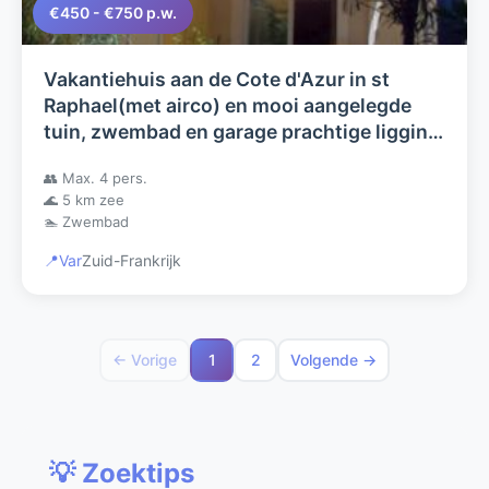
€450 - €750 p.w.
Vakantiehuis aan de Cote d'Azur in st
Raphael(met airco) en mooi aangelegde
tuin, zwembad en garage prachtige ligging
in de Provence op een golfresort
👥 Max. 4 pers.
🌊 5 km zee
🏊 Zwembad
📍
Var
Zuid-Frankrijk
← Vorige
1
2
Volgende →
💡 Zoektips