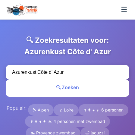
☰
🔍 Zoekresultaten voor:
Azurenkust Côte d' Azur
🔍 Zoeken
Populair:
⛷️ Alpen
🍷 Loire
👨‍👩‍👧‍👦 6 personen
👨‍👩‍👧‍👦 🏊 4 personen met zwembad
🏊 Provence zwembad
🛁 jacuzzi