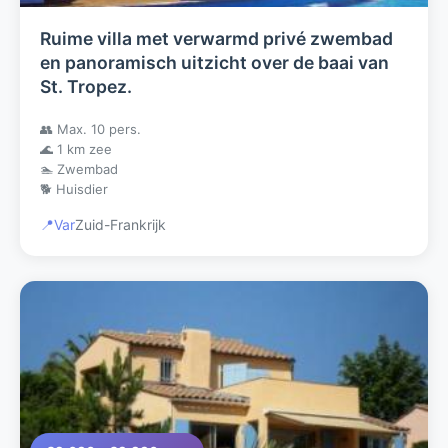
Ruime villa met verwarmd privé zwembad
en panoramisch uitzicht over de baai van
St. Tropez.
👥 Max. 10 pers.
🌊 1 km zee
🏊 Zwembad
🐕 Huisdier
📍
Var
Zuid-Frankrijk