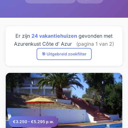
Er zijn
24 vakantiehuizen
gevonden met
Azurenkust Côte d' Azur
(pagina 1 van 2)
🎯 Uitgebreid zoekfilter
€3.250 - €5.295 p.w.