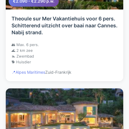
€2.090 - €2.290 p.w.
Theoule sur Mer Vakantiehuis voor 6 pers.
Schitterend uitzicht over baai naar Cannes.
Nabij strand.
👥 Max. 6 pers.
🌊 2 km zee
🏊 Zwembad
🐕 Huisdier
📍
Alpes Maritimes
Zuid-Frankrijk