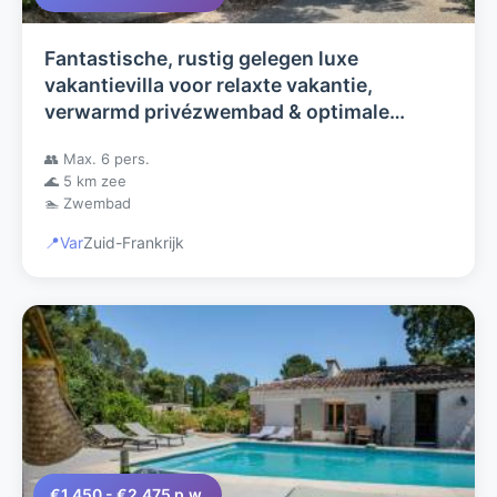
Fantastische, rustig gelegen luxe
vakantievilla voor relaxte vakantie,
verwarmd privézwembad & optimale
privacy Fréjus, Côte'd Azur (ideaal voor
👥 Max. 6 pers.
6p.)
🌊 5 km zee
🏊 Zwembad
📍
Var
Zuid-Frankrijk
€1.450 - €2.475 p.w.