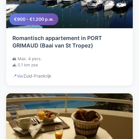
€900 - €1.200 p.w.
Romantisch appartement in PORT
GRIMAUD (Baai van St Tropez)
👥 Max. 4 pers.
🌊 0.1 km zee
📍
Var
Zuid-Frankrijk