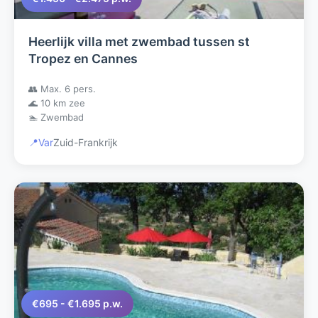
Heerlijk villa met zwembad tussen st
Tropez en Cannes
👥 Max. 6 pers.
🌊 10 km zee
🏊 Zwembad
📍
Var
Zuid-Frankrijk
€695 - €1.695 p.w.