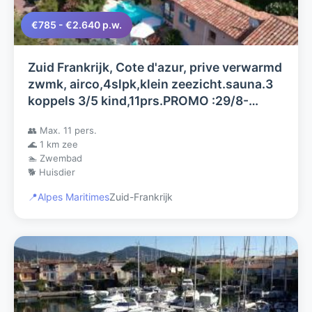
€785 - €2.640 p.w.
Zuid Frankrijk, Cote d'azur, prive verwarmd
zwmk, airco,4slpk,klein zeezicht.sauna.3
koppels 3/5 kind,11prs.PROMO :29/8-
12/9:2345 12/9-26/9:1785
👥 Max. 11 pers.
🌊 1 km zee
🏊 Zwembad
🐕 Huisdier
📍
Alpes Maritimes
Zuid-Frankrijk