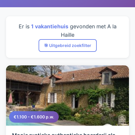
Er is
1 vakantiehuis
gevonden met A la
Haille
🎯 Uitgebreid zoekfilter
€1.100 - €1.600 p.w.