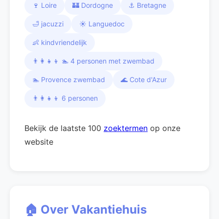
🍷 Loire
🏰 Dordogne
⚓ Bretagne
🛁 jacuzzi
☀️ Languedoc
👶 kindvriendelijk
👨‍👩‍👧‍👦 🏊 4 personen met zwembad
🏊 Provence zwembad
🌊 Cote d'Azur
👨‍👩‍👧‍👦 6 personen
Bekijk de laatste 100
zoektermen
op onze
website
🏠 Over Vakantiehuis