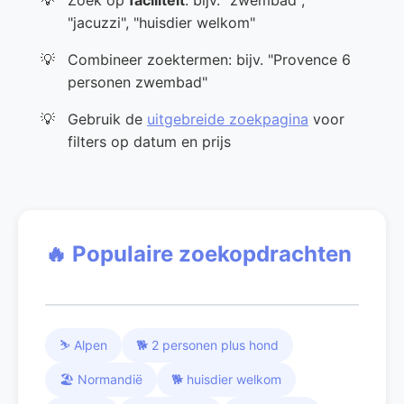
Zoek op
faciliteit
: bijv. "zwembad",
"jacuzzi", "huisdier welkom"
Combineer zoektermen: bijv. "Provence 6
personen zwembad"
Gebruik de
uitgebreide zoekpagina
voor
filters op datum en prijs
🔥 Populaire zoekopdrachten
⛷️ Alpen
🐕 2 personen plus hond
🏖️ Normandië
🐕 huisdier welkom