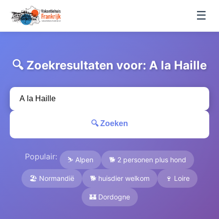
☰
🔍 Zoekresultaten voor: A la Haille
🔍 Zoeken
Populair:
⛷️ Alpen
🐕 2 personen plus hond
🏖️ Normandië
🐕 huisdier welkom
🍷 Loire
🏰 Dordogne