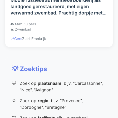
Mooie rustieke authentieke boerderij als
landgoed gerestaureerd, met eigen
verwarmd zwembad. Prachtig dorpje met
kasteel en groot meer.
👥 Max. 10 pers.
🏊 Zwembad
📍
Gers
Zuid-Frankrijk
💡 Zoektips
Zoek op
plaatsnaam
: bijv. "Carcassonne",
"Nice", "Avignon"
Zoek op
regio
: bijv. "Provence",
"Dordogne", "Bretagne"