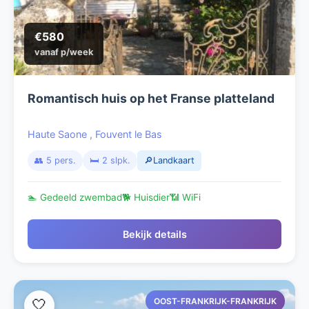
€580
vanaf p/week
Romantisch huis op het Franse platteland
Haute Saone
,
Fouvent le Bas
👥 5 pers.
🛏️ 2 slpk.
🔎Landkaart
🏊 Gedeeld zwembad
🐕 Huisdier
📶 WiFi
Bekijk details
OOST-FRANKRIJK-FRANKRIJK
🤍