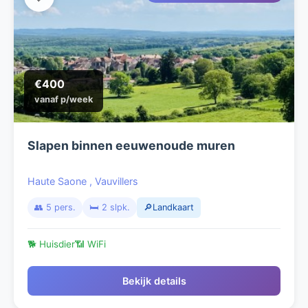
€400
vanaf p/week
Slapen binnen eeuwenoude muren
Haute Saone
,
Vauvillers
👥 5 pers.
🛏️ 2 slpk.
🔎Landkaart
🐕 Huisdier
📶 WiFi
Bekijk details