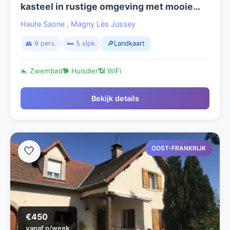
kasteel in rustige omgeving met mooie
grote bossen. Zeer geschikt voor
Haute Saone
,
Magny Lès Jussey
wandelen, mountain biken, trail running.
👥 9 pers.
🛏️ 5 slpk.
🔎Landkaart
🏊 Zwembad
🐕 Huisdier
📶 WiFi
Bekijk details
OOST-FRANKRIJK
🤍
€450
vanaf p/week