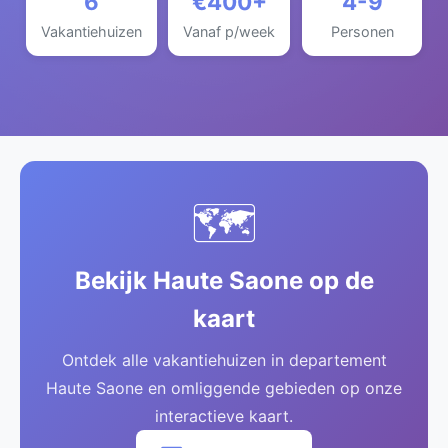
6
€400+
4-9
Vakantiehuizen
Vanaf p/week
Personen
🗺️
Bekijk Haute Saone op de
kaart
Ontdek alle vakantiehuizen in departement
Haute Saone en omliggende gebieden op onze
interactieve kaart.