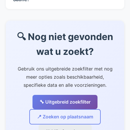
gebied minder gebruikelijk. Gebruik het
Bij 6 van de 6 vakantiehuizen in Haute Saone
zwembad filter om deze huizen te vinden.
zijn huisdieren welkom. Dat is 100% van het
aanbod. Gebruik het huisdieren filter om alleen
🔍 Nog niet gevonden
deze huizen te tonen. Neem altijd vooraf
contact op met de eigenaar voor specifieke
wat u zoekt?
regels over uw huisdier.
Gebruik ons uitgebreide zoekfilter met nog
meer opties zoals beschikbaarheid,
specifieke data en alle voorzieningen.
🔧 Uitgebreid zoekfilter
📍 Zoeken op plaatsnaam