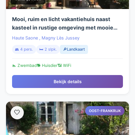
Mooi, ruim en licht vakantiehuis naast
kasteel in rustige omgeving met mooie
grote bossen. Zeer geschikt voor
Haute Saone
,
Magny Lès Jussey
wandelen, mountain biken, trail running.
👥 4 pers.
🛏️ 2 slpk.
🔎Landkaart
🏊 Zwembad
🐕 Huisdier
📶 WiFi
Bekijk details
OOST-FRANKRIJK
🤍