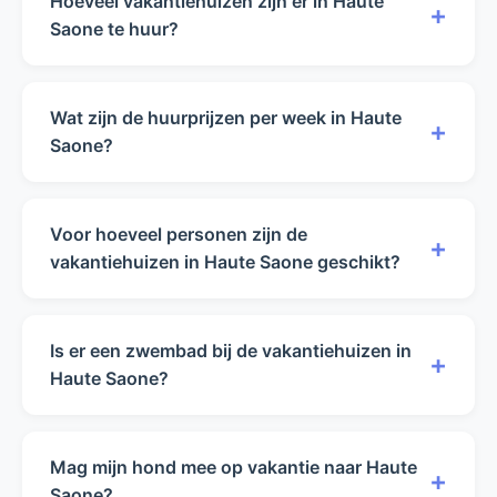
Hoeveel vakantiehuizen zijn er in Haute
+
Saone te huur?
Op dit moment hebben wij 6 vakantiehuizen in
Haute Saone beschikbaar voor verhuur. Dit
Wat zijn de huurprijzen per week in Haute
+
aantal kan variëren door seizoensinvloeden en
Saone?
beschikbaarheid.
De huurprijzen in Haute Saone variëren van
€400 tot €700 per week in het laagseizoen. In
Voor hoeveel personen zijn de
+
het hoogseizoen liggen de prijzen tussen €500
vakantiehuizen in Haute Saone geschikt?
en €1.000 per week.
Onze vakantiehuizen in Haute Saone zijn
geschikt voor 4 tot 9 personen. U kunt met het
Is er een zwembad bij de vakantiehuizen in
+
filter hierboven zoeken naar huizen die
Haute Saone?
geschikt zijn voor uw reisgezelschap.
Van de 6 vakantiehuizen in Haute Saone
beschikken er 4 over een zwembad (privé,
Mag mijn hond mee op vakantie naar Haute
+
gedeeld of verwarmd). Zwembaden zijn in dit
Saone?