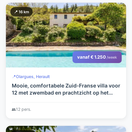
📍 16 km
vanaf € 1.250
/week
📍
Olargues, Herault
Mooie, comfortabele Zuid-Franse villa voor
12 met zwembad en prachtzicht op het
pittoreske Olargues
👥
12 pers.