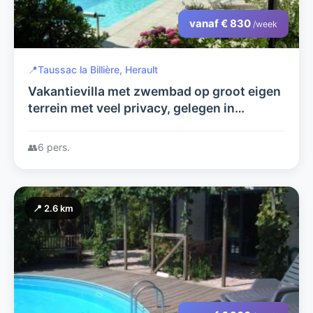
vanaf € 830
/week
📍
Taussac la Billière, Herault
Vakantievilla met zwembad op groot eigen
terrein met veel privacy, gelegen in
nationaal park
👥
6 pers.
📍 2.6 km