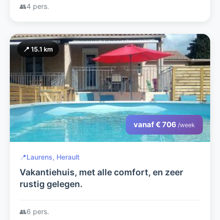
👥
4 pers.
📍 15.1 km
vanaf € 706
/week
📍
Laurens, Herault
Vakantiehuis, met alle comfort, en zeer
rustig gelegen.
👥
6 pers.