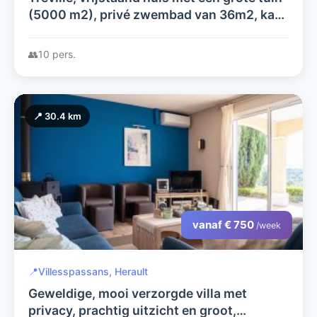
(5000 m2), privé zwembad van 36m2, kan
verwarmd worden. Prachtig uitzicht! Het
hele huis heeft airco.
👥
10 pers.
📍 30.4 km
vanaf € 750
/week
📍
Villesspassans, Herault
Geweldige, mooi verzorgde villa met
privacy, prachtig uitzicht en groot,