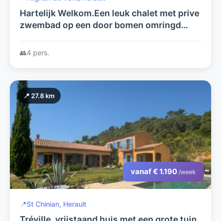
Hartelijk Welkom.Een leuk chalet met prive
zwembad op een door bomen omringd
terrein. Charmant, voor 4 personen, 100%
privacy geschikt voor naturisme
👥
4 pers.
📍 27.8 km
vanaf € 1.190
/week
📍
St Chinian, Herault
Tréville, vrijstaand huis met een grote tuin