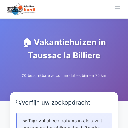
☰
🏠 Vakantiehuizen in
Taussac la Billiere
20 beschikbare accommodaties binnen 75 km
🔍
Verfijn uw zoekopdracht
💡 Tip:
Vul alleen datums in als u wilt
zoeken op beschikbaarheid. Zonder