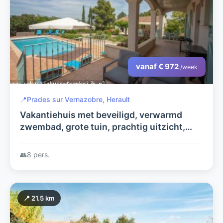
vanaf € 972
/week
📍
Prades sur Vernazobre, Herault
Vakantiehuis met beveiligd, verwarmd
zwembad, grote tuin, prachtig uitzicht,
privacy, rust.
👥
8 pers.
📍 21.5 km