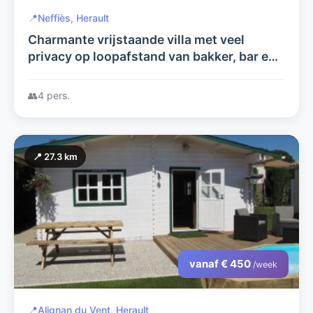
📍
Neffiès, Herault
Charmante vrijstaande villa met veel
privacy op loopafstand van bakker, bar en
restaurants.
👥
4 pers.
📍 27.3 km
vanaf € 450
/week
📍
Alignan du Vent, Herault