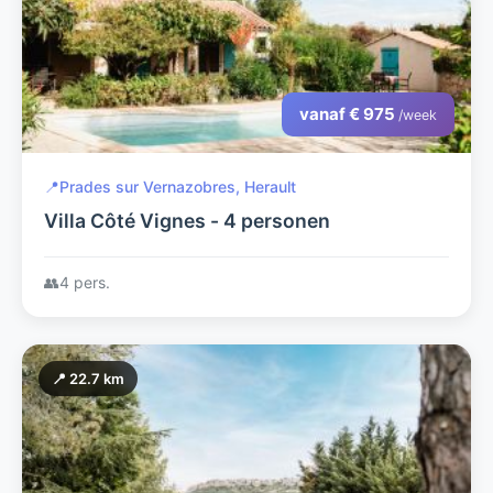
vanaf € 975
/week
📍
Prades sur Vernazobres, Herault
Villa Côté Vignes - 4 personen
👥
4 pers.
📍 22.7 km