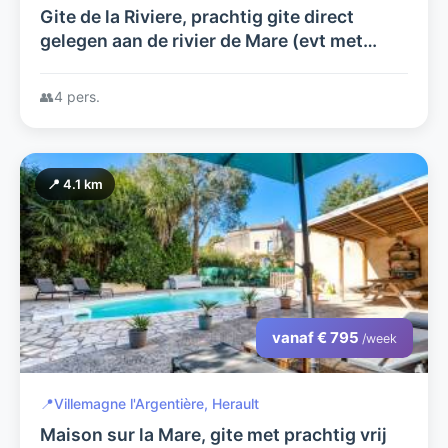
Gite de la Riviere, prachtig gite direct
gelegen aan de rivier de Mare (evt met
atelier)
👥
4 pers.
📍 4.1 km
vanaf € 795
/week
📍
Villemagne l'Argentière, Herault
Maison sur la Mare, gite met prachtig vrij