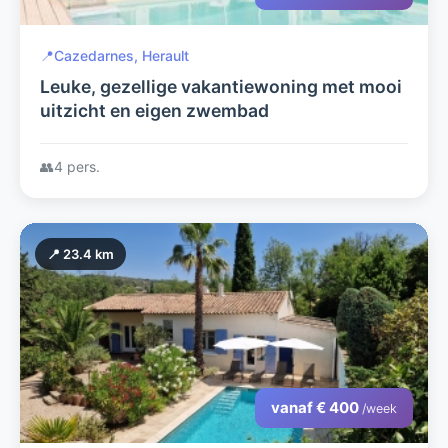
📍
Cazedarnes, Herault
Leuke, gezellige vakantiewoning met mooi
uitzicht en eigen zwembad
👥
4 pers.
📍 23.4 km
vanaf € 400
/week