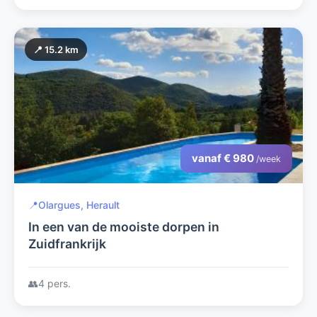
📍 15.2 km
vanaf € 980
/week
📍
Olargues, Herault
In een van de mooiste dorpen in
Zuidfrankrijk
👥
4 pers.