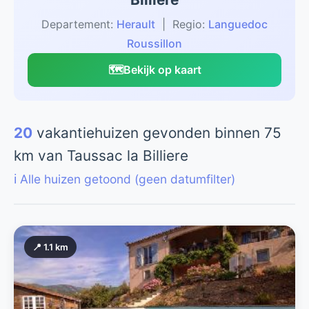
Departement:
Herault
| Regio:
Languedoc
Roussillon
🗺️
Bekijk op kaart
20
vakantiehuizen gevonden binnen 75
km van Taussac la Billiere
ℹ️ Alle huizen getoond (geen datumfilter)
📍 1.1 km