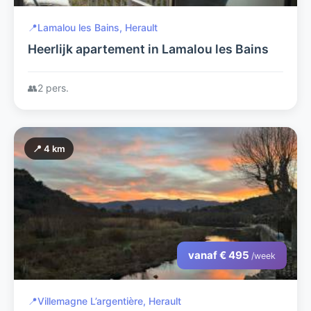
📍
Lamalou les Bains, Herault
Heerlijk apartement in Lamalou les Bains
👥
2 pers.
📍 4 km
vanaf € 495
/week
📍
Villemagne L’argentière, Herault