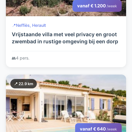
vanaf € 1.200
/week
📍
Neffiès, Herault
Vrijstaande villa met veel privacy en groot
zwembad in rustige omgeving bij een dorp
👥
4 pers.
📍 22.9 km
vanaf € 640
/week