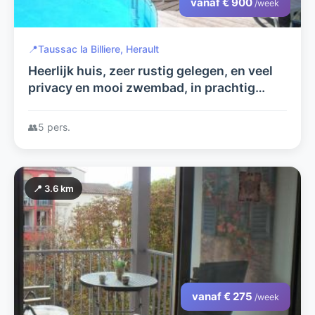
vanaf € 900
/week
📍
Taussac la Billiere, Herault
Heerlijk huis, zeer rustig gelegen, en veel
privacy en mooi zwembad, in prachtig
natuurgebied, zeer comfortabel (gratis)
wifi, nu met Fiber!
👥
5 pers.
📍 3.6 km
vanaf € 275
/week