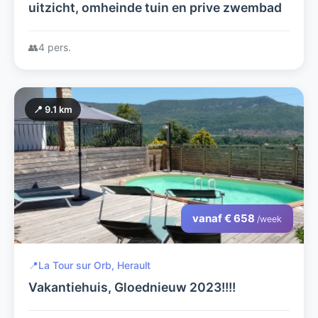
uitzicht, omheinde tuin en prive zwembad
👥
4 pers.
📍 9.1 km
vanaf € 658
/week
📍
La Tour sur Orb, Herault
Vakantiehuis, Gloednieuw 2023!!!!