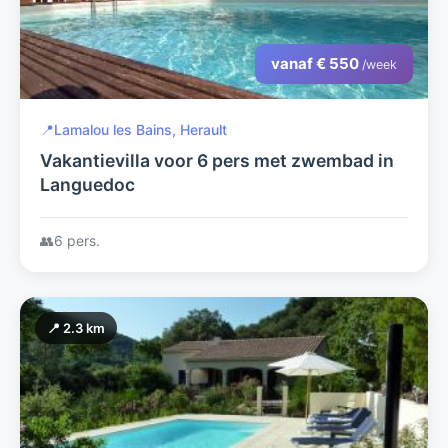
vanaf € 550
/week
📍
Lamalou les Bains, Herault
Vakantievilla voor 6 pers met zwembad in
Languedoc
👥
6 pers.
📍 2.3 km