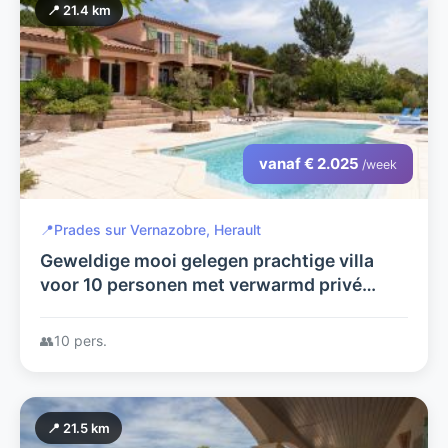
📍 21.4 km
vanaf € 2.025
/week
📍
Prades sur Vernazobre, Herault
Geweldige mooi gelegen prachtige villa
voor 10 personen met verwarmd privé
zwembad
👥
10 pers.
📍 21.5 km