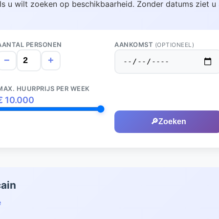
ls u wilt zoeken op beschikbaarheid. Zonder datums ziet u 
AANTAL PERSONEN
AANKOMST
(OPTIONEEL)
−
+
MAX. HUURPRIJS PER WEEK
€
10.000
🔎
Zoeken
çain
e