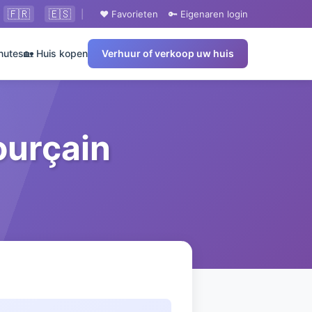
🇫🇷
🇪🇸
|
❤️ Favorieten
🔑 Eigenaren login
nutes
🏡 Huis kopen
Verhuur of verkoop uw huis
ourçain