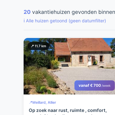
20
vakantiehuizen gevonden binnen
ℹ️ Alle huizen getoond (geen datumfilter)
📍 11.7 km
vanaf € 700
/week
📍
Meillard, Allier
Op zoek naar rust, ruimte , comfort,