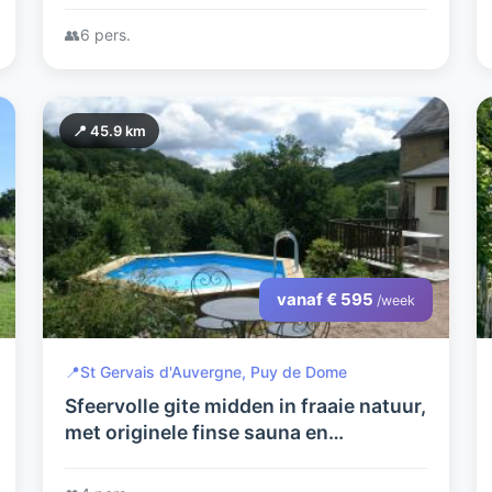
mogelijkheden voor uw relaxte
👥
6 pers.
vakantie.
📍 45.9 km
vanaf € 595
/week
📍
St Gervais d'Auvergne, Puy de Dome
Sfeervolle gite midden in fraaie natuur,
met originele finse sauna en
dompelbad.