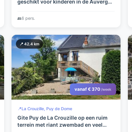
geschikt voor kinderen in de Auvergne
creatieve mogelijkheden
👥
6 pers.
📍 42.4 km
vanaf € 370
/week
📍
La Crouzille, Puy de Dome
Gite Puy de La Crouzille op een ruim
terrein met riant zwembad en veel
privacy in de Puy de Dome, 1001