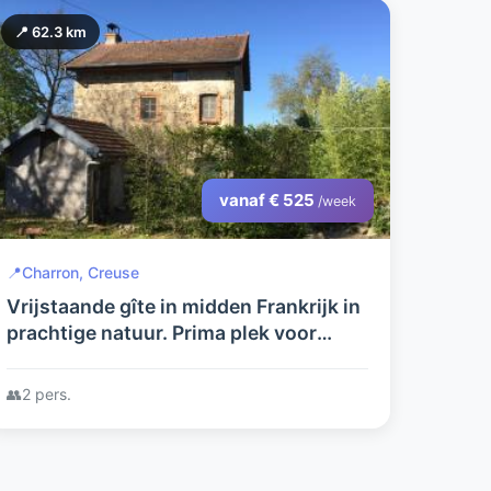
📍 62.3 km
vanaf € 525
/week
📍
Charron, Creuse
Vrijstaande gîte in midden Frankrijk in
prachtige natuur. Prima plek voor
rustzoekers en natuurgenieters.
👥
2 pers.