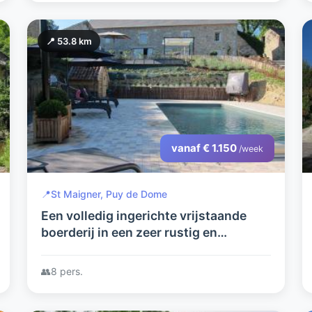
📍 53.8 km
vanaf € 1.150
/week
📍
St Maigner, Puy de Dome
Een volledig ingerichte vrijstaande
boerderij in een zeer rustig en
landelijke omgeving van de Puy de
Dome. Met prive zwembad.
👥
8 pers.