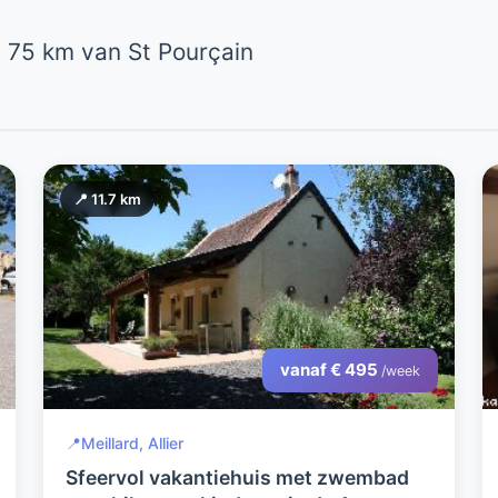
 75 km van St Pourçain
📍 11.7 km
vanaf € 495
/week
📍
Meillard, Allier
Sfeervol vakantiehuis met zwembad