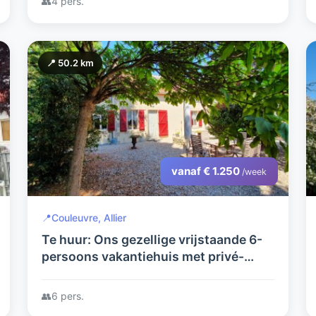
👥
4 pers.
📍 50.2 km
vanaf € 1.250
/week
📍
Couleuvre, Allier
Te huur: Ons gezellige vrijstaande 6-
persoons vakantiehuis met privé-
zwembad. Een eldorado voor
kinderen, volwassenen en een hond.
👥
6 pers.