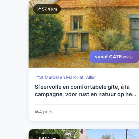
📍 57.4 km
vanaf € 475
/week
📍
St Marcel en Marcillat, Allier
Sfeervolle en comfortabele gîte, á la
campagne, voor rust en natuur op het
authentieke franse platteland.
👥
4 pers.
📍 63.1 km