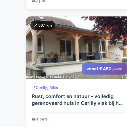
👥
2 pers.
📍 50.1 km
vanaf € 450
/week
📍
Cerilly, Allier
Rust, comfort en natuur – volledig
gerenoveerd huis in Cerilly vlak bij het
Forêt de Tronçais
👥
4 pers.