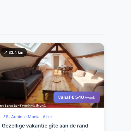
📍 33.4 km
vanaf € 540
/week
📍
St Aubin le Monial, Allier
Gezellige vakantie gîte aan de rand