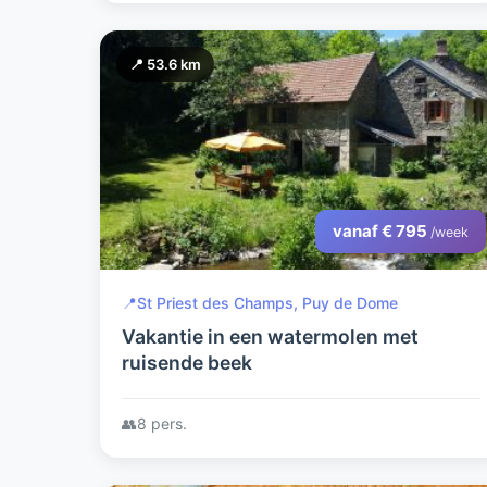
📍 53.6 km
vanaf € 795
/week
📍
St Priest des Champs, Puy de Dome
Vakantie in een watermolen met
ruisende beek
👥
8 pers.