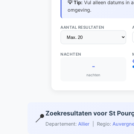
💡 Tip:
Vul alleen datums in a
omgeving.
AANTAL RESULTATEN
NACHTEN
-
nachten
Zoekresultaten voor St Pour
📍
Departement:
Allier
| Regio:
Auvergn