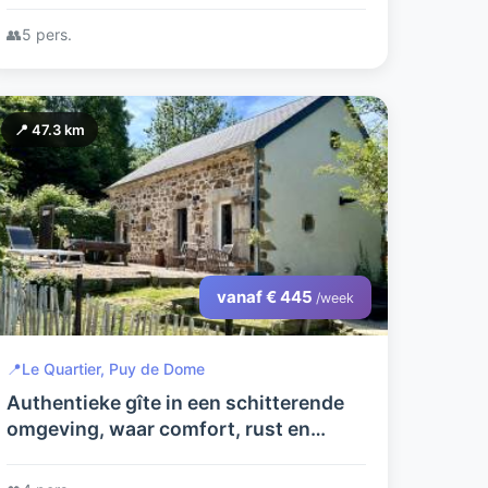
👥
5 pers.
📍 47.3 km
vanaf € 445
/week
📍
Le Quartier, Puy de Dome
Authentieke gîte in een schitterende
omgeving, waar comfort, rust en
avontuur samenkomen