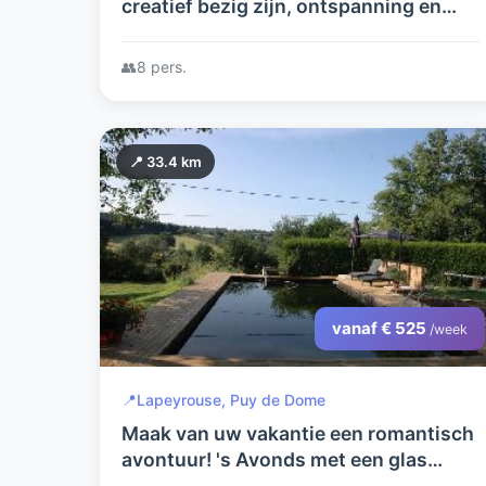
creatief bezig zijn, ontspanning en
natuur dan is dit de plek voor u!!.
👥
8 pers.
📍 33.4 km
vanaf € 525
/week
📍
Lapeyrouse, Puy de Dome
Maak van uw vakantie een romantisch
avontuur! 's Avonds met een glas
champagne samen vanuit uw eigen