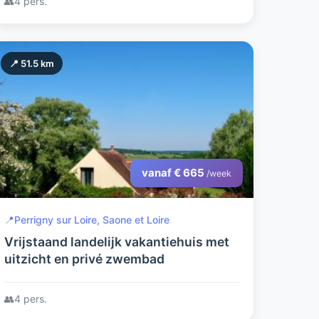
👥
4 pers.
📍 51.5 km
vanaf € 665
/week
📍
Perrigny sur Loire, Saone et Loire
Vrijstaand landelijk vakantiehuis met
uitzicht en privé zwembad
👥
4 pers.