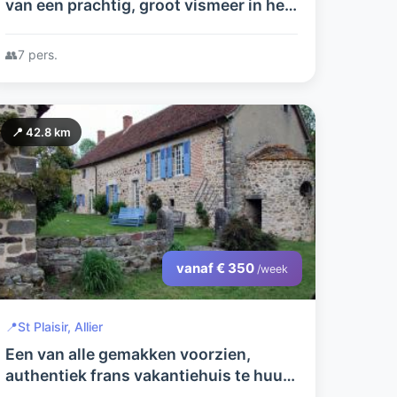
van een prachtig, groot vismeer in het
glooiende, boeren landschap van de
Allier in midden Frankrijk.
👥
7 pers.
📍 42.8 km
vanaf € 350
/week
📍
St Plaisir, Allier
Een van alle gemakken voorzien,
authentiek frans vakantiehuis te huur.
In rustige, bosrijke omgeving.