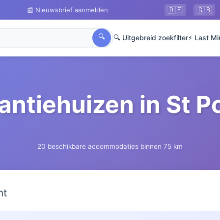
🇩🇪
🇬🇧
📰 Nieuwsbrief aanmelden
🔍
🔍 Uitgebreid zoekfilter
⚡ Last Mi
antiehuizen in St P
20 beschikbare accommodaties binnen 75 km
ht