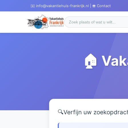
✉️ info@vakantiehuis-frankrijk.nl | ☎️ Contact
🏠 Vak
🔍
Verfijn uw zoekopdrac