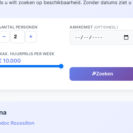
ls u wilt zoeken op beschikbaarheid. Zonder datums ziet u 
AANTAL PERSONEN
AANKOMST
(OPTIONEEL)
−
+
MAX. HUURPRIJS PER WEEK
€
10.000
🔎
Zoeken
ina
doc Roussillon