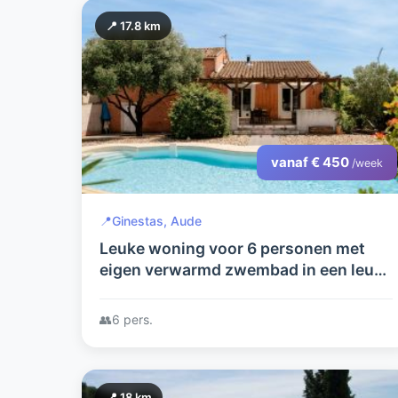
📍 17.8 km
vanaf € 450
/week
📍
Ginestas, Aude
Leuke woning voor 6 personen met
eigen verwarmd zwembad in een leuk
dorp
👥
6 pers.
📍 18 km