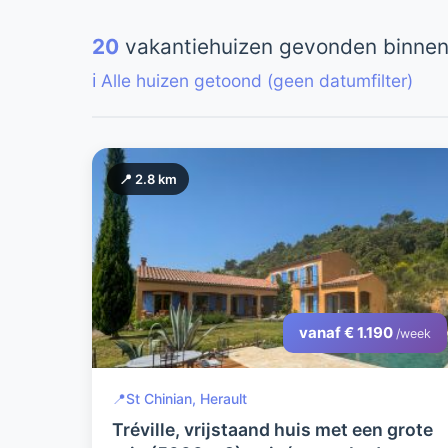
20
vakantiehuizen gevonden binnen
ℹ️ Alle huizen getoond (geen datumfilter)
📍 2.8 km
vanaf € 1.190
/week
📍
St Chinian, Herault
Tréville, vrijstaand huis met een grote