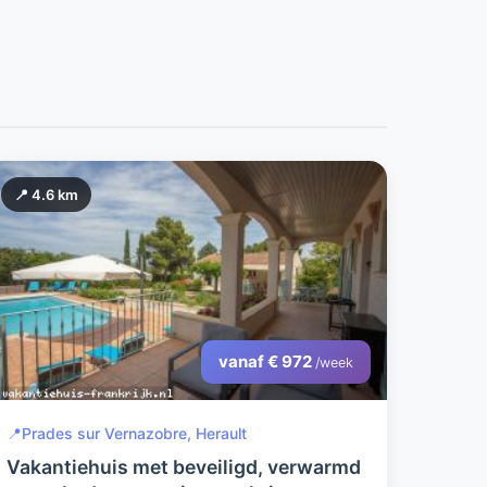
📍 4.6 km
vanaf € 972
/week
📍
Prades sur Vernazobre, Herault
Vakantiehuis met beveiligd, verwarmd