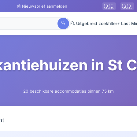
🇩🇪
🇬🇧
📰 Nieuwsbrief aanmelden
🔍
🔍 Uitgebreid zoekfilter
⚡ Last Mi
antiehuizen in St 
20 beschikbare accommodaties binnen 75 km
ht