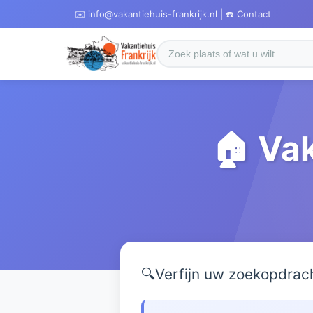
✉️ info@vakantiehuis-frankrijk.nl | ☎️ Contact
🏠 Vak
🔍
Verfijn uw zoekopdrac