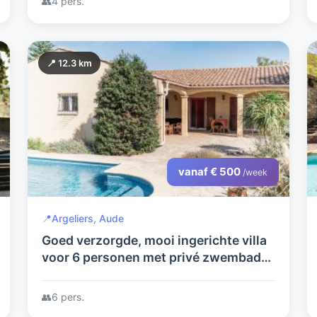
👥
4 pers.
📍 12.3 km
vanaf € 500
/week
📍
Argeliers, Aude
Goed verzorgde, mooi ingerichte villa
voor 6 personen met privé zwembad
en ruime tuin met speelweide
👥
6 pers.