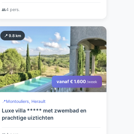
👥
4 pers.
📍 9.8 km
vanaf € 1.600
/week
📍
Montouliers, Herault
Luxe villa ***** met zwembad en
prachtige uiztichten