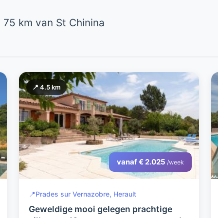
 75 km van St Chinina
📍 4.5 km
vanaf € 2.025
/week
📍
Prades sur Vernazobre, Herault
Geweldige mooi gelegen prachtige