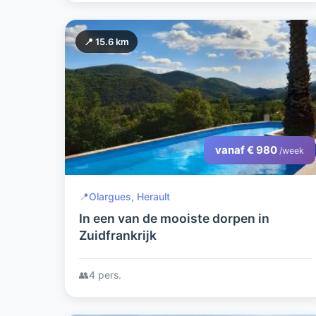
📍 15.6 km
vanaf € 980
/week
📍
Olargues, Herault
In een van de mooiste dorpen in
Zuidfrankrijk
👥
4 pers.