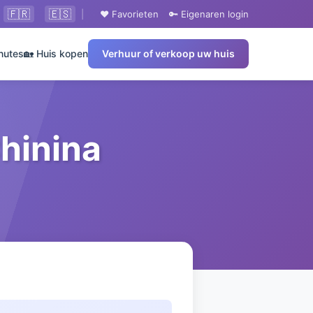
🇫🇷
🇪🇸
|
❤️ Favorieten
🔑 Eigenaren login
nutes
🏡 Huis kopen
Verhuur of verkoop uw huis
Chinina