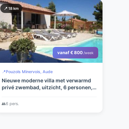
📍 18 km
vanaf € 800
/week
📍
Pouzols Minervois, Aude
Nieuwe moderne villa met verwarmd
privé zwembad, uitzicht, 6 personen, 2
badkamers
👥
6 pers.