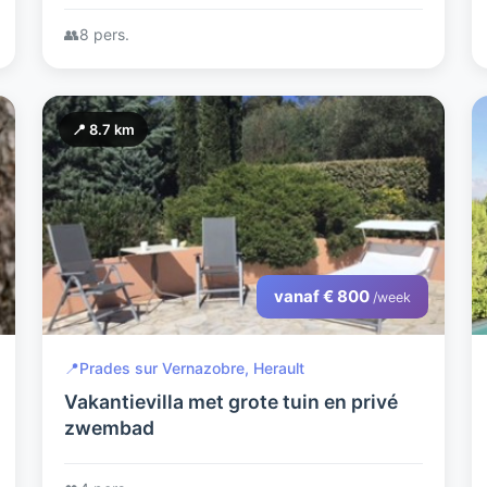
👥
8 pers.
📍 8.7 km
vanaf € 800
/week
📍
Prades sur Vernazobre, Herault
Vakantievilla met grote tuin en privé
zwembad