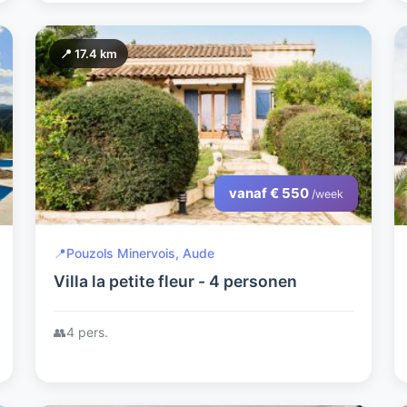
📍 17.4 km
vanaf € 550
/week
📍
Pouzols Minervois, Aude
Villa la petite fleur - 4 personen
👥
4 pers.