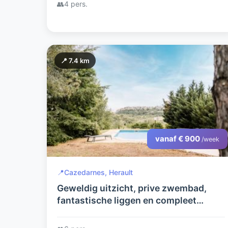
👥
4 pers.
📍 7.4 km
vanaf € 900
/week
📍
Cazedarnes, Herault
Geweldig uitzicht, prive zwembad,
fantastische liggen en compleet
ingerichte villa voor 8 personen