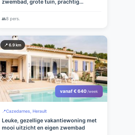
zwembad, grote tuin, prachtig
uitzicht, privacy, rust.
👥
8 pers.
📍 6.9 km
vanaf € 640
/week
📍
Cazedarnes, Herault
Leuke, gezellige vakantiewoning met
mooi uitzicht en eigen zwembad