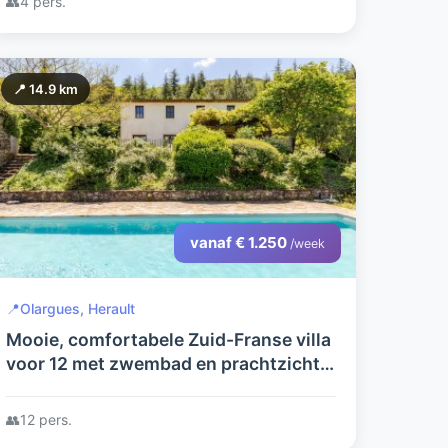
👥
4 pers.
📍 14.9 km
vanaf € 1.250
/week
📍
Olargues, Herault
Mooie, comfortabele Zuid-Franse villa
voor 12 met zwembad en prachtzicht
op het pittoreske Olargues
👥
12 pers.