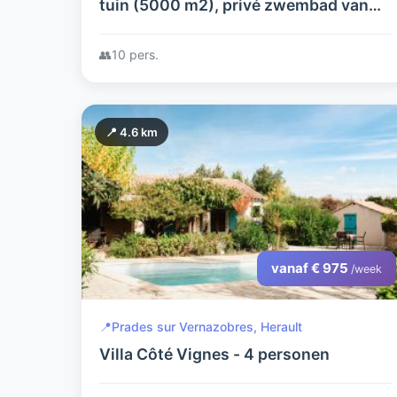
tuin (5000 m2), privé zwembad van
36m2, kan verwarmd worden. Prachtig
uitzicht! Het hele huis heeft airco.
👥
10 pers.
📍 4.6 km
vanaf € 975
/week
📍
Prades sur Vernazobres, Herault
Villa Côté Vignes - 4 personen