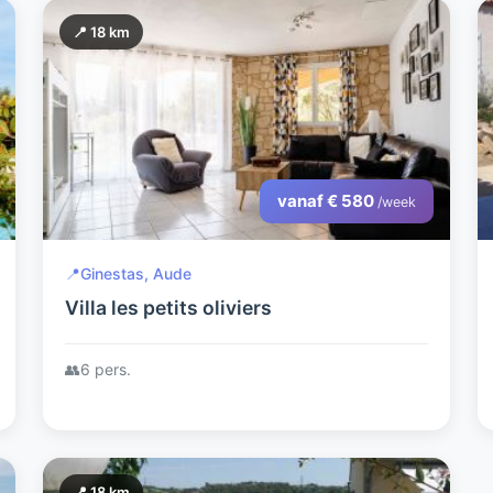
📍 18 km
vanaf € 580
/week
📍
Ginestas, Aude
Villa les petits oliviers
👥
6 pers.
📍 18 km