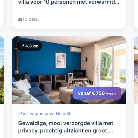
villa voor 10 personen met verwarmd
privé zwembad
👥
10 pers.
📍 4.8 km
vanaf € 750
/week
📍
Villesspassans, Herault
Geweldige, mooi verzorgde villa met
privacy, prachtig uitzicht en groot,
verwarmd zwembad