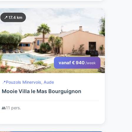
📍 17.4 km
vanaf € 940
/week
📍
Pouzols Minervois, Aude
Mooie Villa le Mas Bourguignon
👥
11 pers.