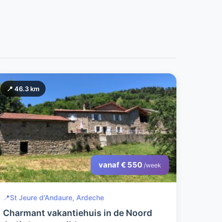
📍 46.3 km
vanaf € 550
/week
📍
St Jeure d'Andaure, Ardeche
Charmant vakantiehuis in de Noord