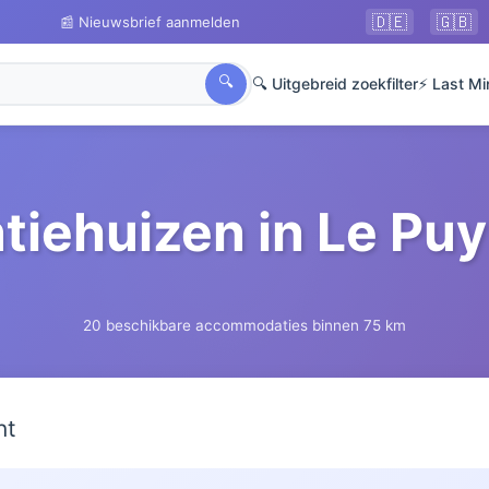
🇩🇪
🇬🇧
📰 Nieuwsbrief aanmelden
🔍
🔍 Uitgebreid zoekfilter
⚡ Last Mi
tiehuizen in Le Puy
20 beschikbare accommodaties binnen 75 km
ht