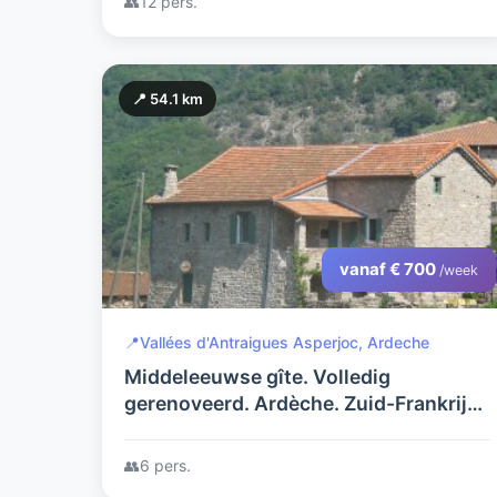
👥
12 pers.
📍 54.1 km
vanaf € 700
/week
📍
Vallées d'Antraigues Asperjoc, Ardeche
Middeleeuwse gîte. Volledig
gerenoveerd. Ardèche. Zuid-Frankrijk.
Vrijstaand, Wifi. Maximaal 6 personen.
Maximaal 1 huisdier.
👥
6 pers.