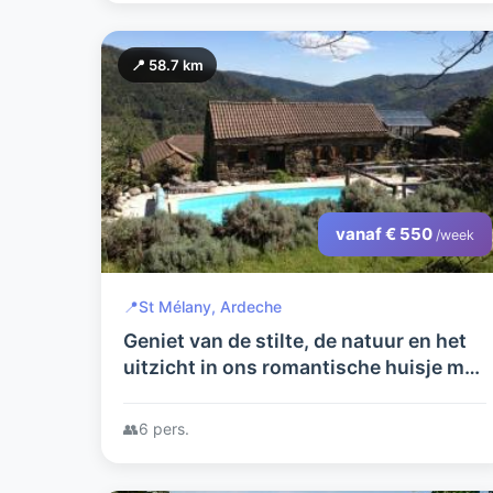
📍 58.7 km
vanaf € 550
/week
📍
St Mélany, Ardeche
Geniet van de stilte, de natuur en het
uitzicht in ons romantische huisje met
alle comfort en zwembad
👥
6 pers.