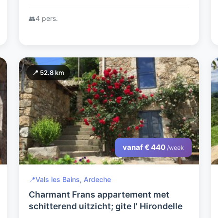
👥
4 pers.
📍 52.8 km
vanaf € 440
/week
📍
Vals les Bains, Ardeche
Charmant Frans appartement met
schitterend uitzicht; gite l' Hirondelle