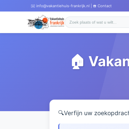
✉️ info@vakantiehuis-frankrijk.nl | ☎️ Contact
🏠 Vakan
🔍
Verfijn uw zoekopdrac