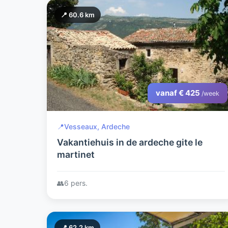
📍 60.6 km
vanaf € 425
/week
📍
Vesseaux, Ardeche
Vakantiehuis in de ardeche gite le
martinet
👥
6 pers.
📍 62.2 km