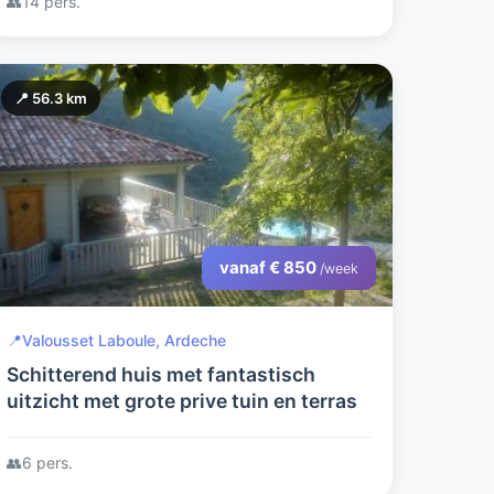
👥
14 pers.
📍 56.3 km
vanaf € 850
/week
📍
Valousset Laboule, Ardeche
Schitterend huis met fantastisch
uitzicht met grote prive tuin en terras
👥
6 pers.