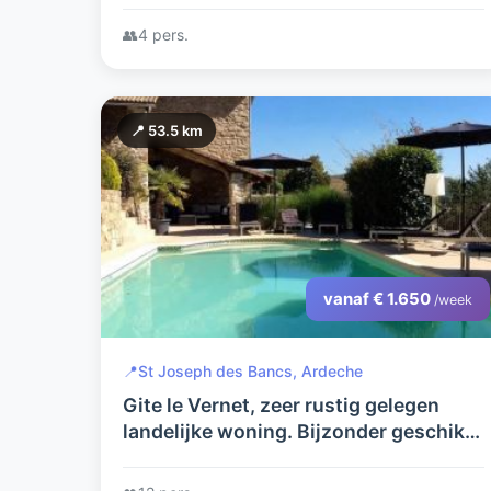
👥
4 pers.
📍 53.5 km
vanaf € 1.650
/week
📍
St Joseph des Bancs, Ardeche
Gite le Vernet, zeer rustig gelegen
landelijke woning. Bijzonder geschikt
voor één of meerdere gezinnen.