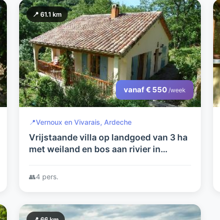
📍 61.1 km
vanaf € 550
/week
📍
Vernoux en Vivarais, Ardeche
Vrijstaande villa op landgoed van 3 ha
met weiland en bos aan rivier in
Ardèche
👥
4 pers.
📍 66 km