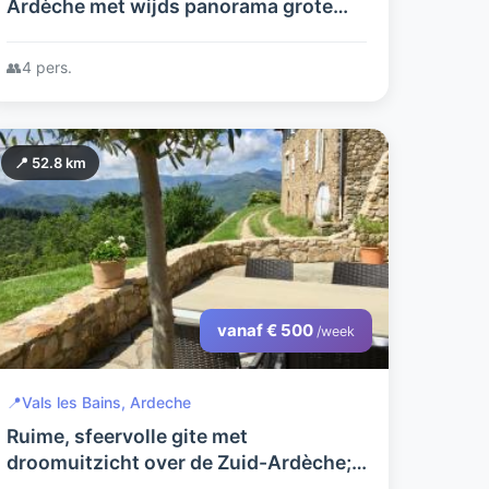
Ardèche met wijds panorama grote
tuin en boomgaard. In de schemer
uilen en krekels... ervaar het ritme van
👥
4 pers.
de natuur
📍 52.8 km
vanaf € 500
/week
📍
Vals les Bains, Ardeche
Ruime, sfeervolle gite met
droomuitzicht over de Zuid-Ardèche;
gite Bruen