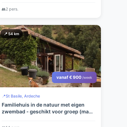
👥
2 pers.
📍 54 km
vanaf € 900
/week
📍
St Basile, Ardeche
Familiehuis in de natuur met eigen
zwembad - geschikt voor groep (max.
14 p.) maar ook lekker rustig met z'n
tweeën