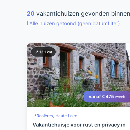
20
vakantiehuizen gevonden binnen
ℹ️ Alle huizen getoond (geen datumfilter)
📍 13.1 km
vanaf € 475
/week
📍
Rosières, Haute Loire
Vakantiehuisje voor rust en privacy in