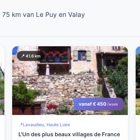
 75 km van Le Puy en Valay
📍 41.6 km
vanaf € 450
/week
📍
Lavaudieu, Haute Loire
L'Un des plus beaux villages de France