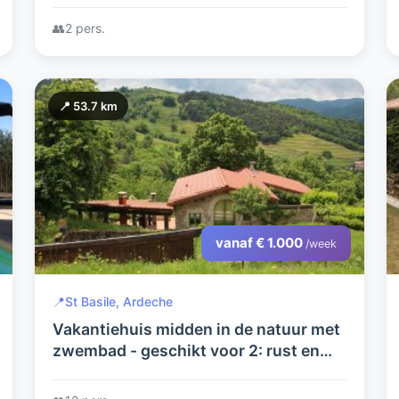
👥
2 pers.
📍 53.7 km
vanaf € 1.000
/week
📍
St Basile, Ardeche
Vakantiehuis midden in de natuur met
zwembad - geschikt voor 2: rust en
privacy - of juist met 10: ruimte en
avontuur voor kinderen en honden