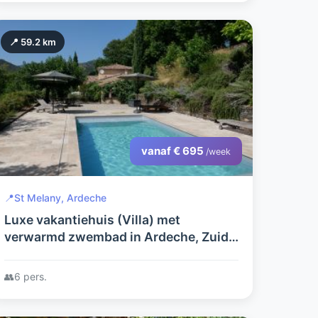
📍 59.2 km
vanaf € 695
/week
📍
St Melany, Ardeche
Luxe vakantiehuis (Villa) met
verwarmd zwembad in Ardeche, Zuid
Frankrijk.
👥
6 pers.