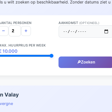
ls u wilt zoeken op beschikbaarheid. Zonder datums ziet u 
AANTAL PERSONEN
AANKOMST
(OPTIONEEL)
−
+
MAX. HUURPRIJS PER WEEK
€
10.000
🔎
Zoeken
en Valay
vergne