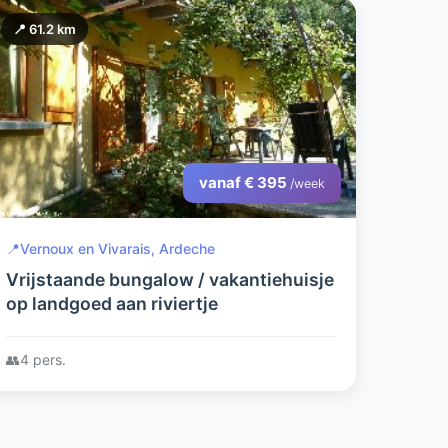
📍 61.2 km
vanaf € 395
/week
📍
Vernoux en Vivarais, Ardeche
Vrijstaande bungalow / vakantiehuisje
op landgoed aan riviertje
👥
4 pers.