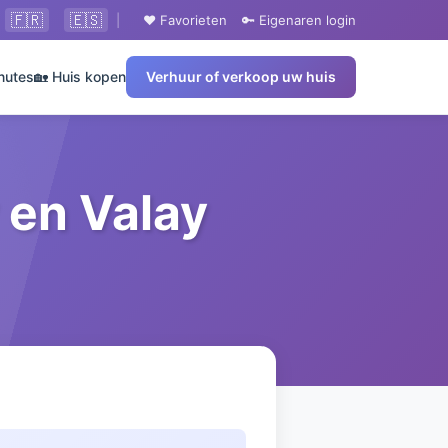
🇫🇷
🇪🇸
|
❤️ Favorieten
🔑 Eigenaren login
nutes
🏡 Huis kopen
Verhuur of verkoop uw huis
 en Valay