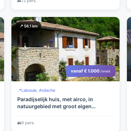
👥
12 pers.
📍 56.1 km
vanaf € 1.000
/week
📍
Laboule, Ardeche
Paradijselijk huis, met airco, in
natuurgebied met groot eigen
zwembad
👥
6 pers.