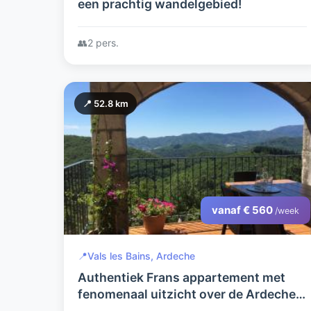
een prachtig wandelgebied!
👥
2 pers.
📍 52.8 km
vanaf € 560
/week
📍
Vals les Bains, Ardeche
Authentiek Frans appartement met
fenomenaal uitzicht over de Ardeche;
gite la Volane