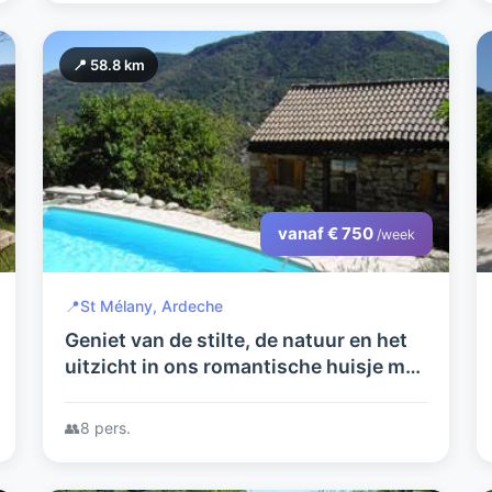
📍 58.8 km
vanaf € 750
/week
📍
St Mélany, Ardeche
Geniet van de stilte, de natuur en het
uitzicht in ons romantische huisje met
alle comfort en zwembad
👥
8 pers.