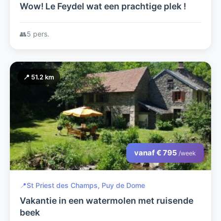
Wow! Le Feydel wat een prachtige plek !
👥
5 pers.
📍 51.2 km
vanaf € 795
/week
📍
St Priest des Champs, Puy de Dome
Vakantie in een watermolen met ruisende
beek