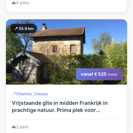
👥
4 pers.
📍 55.9 km
vanaf € 525
/week
📍
Charron, Creuse
Vrijstaande gîte in midden Frankrijk in
prachtige natuur. Prima plek voor
rustzoekers en natuurgenieters.
👥
2 pers.