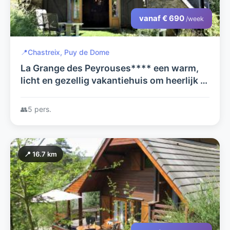
vanaf € 690
/week
📍
Chastreix, Puy de Dome
La Grange des Peyrouses**** een warm,
licht en gezellig vakantiehuis om heerlijk te
ontspannen en een goede uitvalsbasis om
de Auvergne te verkennen.
👥
5 pers.
📍 16.7 km