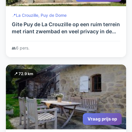
📍
La Crouzille, Puy de Dome
Gite Puy de La Crouzille op een ruim terrein
met riant zwembad en veel privacy in de
Puy de Dome, 1001 mogelijkheden voor uw
relaxte vakantie.
👥
6 pers.
📍 72.9 km
Vraag prijs op