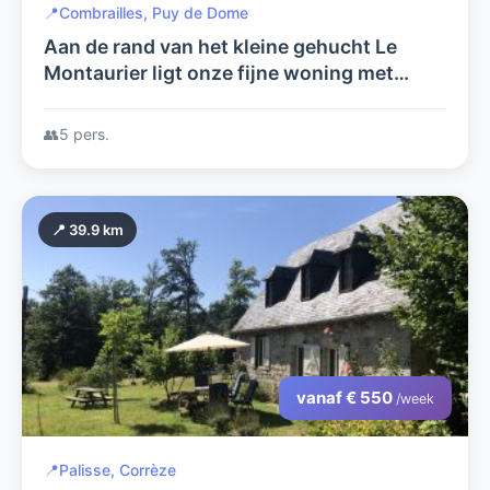
📍
Combrailles, Puy de Dome
Aan de rand van het kleine gehucht Le
Montaurier ligt onze fijne woning met
enorme tuin.
👥
5 pers.
📍 39.9 km
vanaf € 550
/week
📍
Palisse, Corrèze