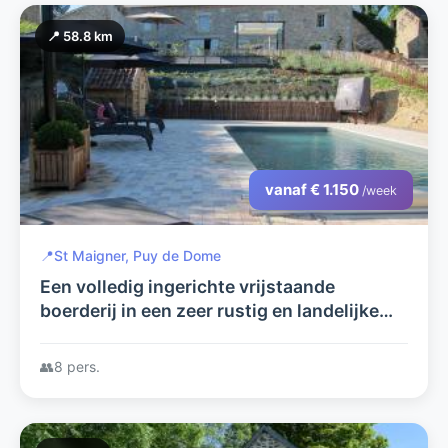
📍 58.8 km
vanaf € 1.150
/week
📍
St Maigner, Puy de Dome
Een volledig ingerichte vrijstaande
boerderij in een zeer rustig en landelijke
omgeving van de Puy de Dome. Met prive
zwembad.
👥
8 pers.