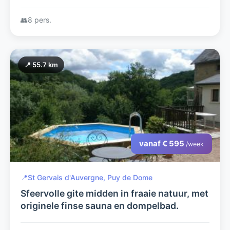
👥
8 pers.
📍 55.7 km
vanaf € 595
/week
📍
St Gervais d'Auvergne, Puy de Dome
Sfeervolle gite midden in fraaie natuur, met
originele finse sauna en dompelbad.