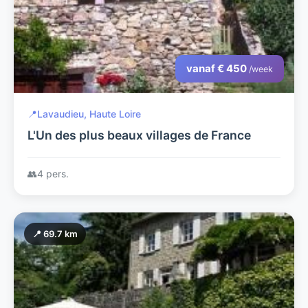
vanaf € 450
/week
📍
Lavaudieu, Haute Loire
L'Un des plus beaux villages de France
👥
4 pers.
📍 69.7 km