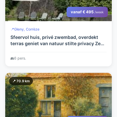
vanaf € 495
/week
📍
Gleny, Corrèze
Sfeervol huis, privé zwembad, overdekt
terras geniet van natuur stilte privacy Zeer
geschikt voor gezinnen ook oma/opa of
vrienden welkom tot 6 pers.
👥
6 pers.
📍 70.9 km