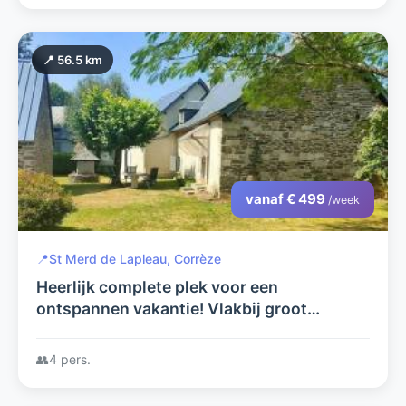
📍 56.5 km
vanaf € 499
/week
📍
St Merd de Lapleau, Corrèze
Heerlijk complete plek voor een
ontspannen vakantie! Vlakbij groot
recreatiemeer!
👥
4 pers.