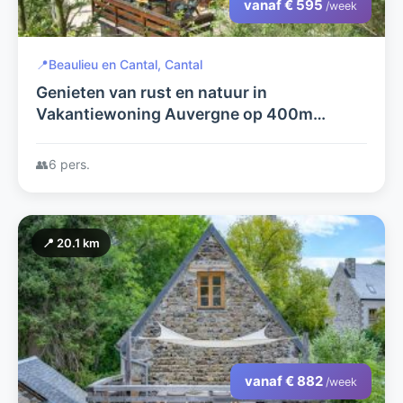
vanaf € 595
/week
📍
Beaulieu en Cantal, Cantal
Genieten van rust en natuur in
Vakantiewoning Auvergne op 400m
afstand van recreatiemeer
👥
6 pers.
📍 20.1 km
vanaf € 882
/week