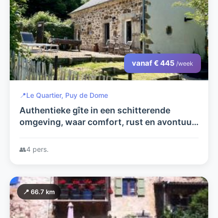
vanaf € 445
/week
📍
Le Quartier, Puy de Dome
Authentieke gîte in een schitterende
omgeving, waar comfort, rust en avontuur
samenkomen
👥
4 pers.
📍 66.7 km