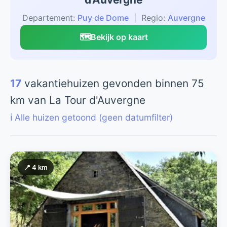
Departement:
Puy de Dome
| Regio:
Auvergne
🗺️
Bekijk op kaart
17
vakantiehuizen gevonden binnen 75
km van La Tour d'Auvergne
ℹ️ Alle huizen getoond (geen datumfilter)
📍 4 km