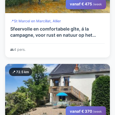
vanaf € 475
/week
📍
St Marcel en Marcillat, Allier
Sfeervolle en comfortabele gîte, á la
campagne, voor rust en natuur op het
authentieke franse platteland.
👥
4 pers.
📍 72.5 km
vanaf € 370
/week