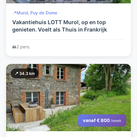
📍
Murol, Puy de Dome
Vakantiehuis LOTT Murol, op en top
genieten. Voelt als Thuis in Frankrijk
👥
2 pers.
📍 34.3 km
vanaf € 800
/week