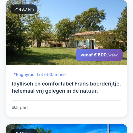
📍 43.7 km
vanaf € 800
/week
📍
Engayrac, Lot et Garonne
Idyllisch en comfortabel Frans boerderijtje,
helemaal vrij gelegen in de natuur.
👥
5 pers.