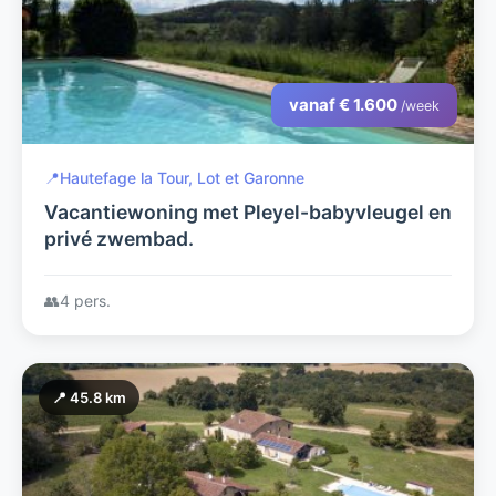
vanaf € 1.600
/week
📍
Hautefage la Tour, Lot et Garonne
Vacantiewoning met Pleyel-babyvleugel en
privé zwembad.
👥
4 pers.
📍 45.8 km