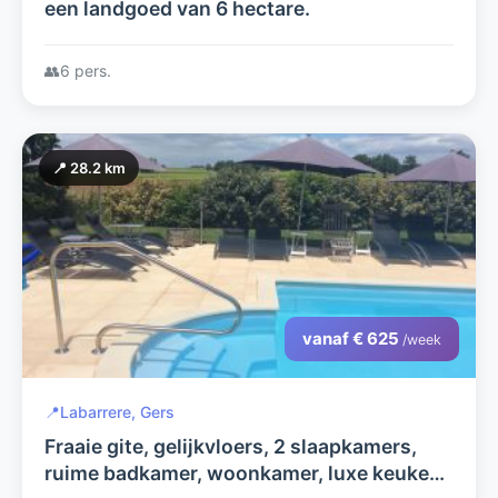
een landgoed van 6 hectare.
👥
6 pers.
📍 28.2 km
vanaf € 625
/week
📍
Labarrere, Gers
Fraaie gite, gelijkvloers, 2 slaapkamers,
ruime badkamer, woonkamer, luxe keuken