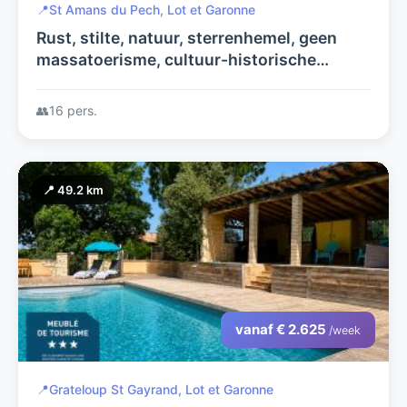
📍
St Amans du Pech, Lot et Garonne
Rust, stilte, natuur, sterrenhemel, geen
massatoerisme, cultuur-historische
streek, talloze bastidestadjes, ..
👥
16 pers.
📍 49.2 km
vanaf € 2.625
/week
📍
Grateloup St Gayrand, Lot et Garonne