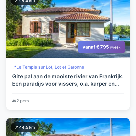
📍 44.5 km
vanaf € 795
/week
📍
Le Temple sur Lot, Lot et Garonne
Gite pal aan de mooiste rivier van Frankrijk.
Een paradijs voor vissers, o.a. karper en
meerval. Met zwembad in grote tuin,
prachtig uitzicht
👥
2 pers.
📍 44.5 km