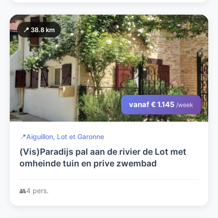
📍 38.8 km
vanaf € 1.145
/week
📍
Aiguillon, Lot et Garonne
(Vis)Paradijs pal aan de rivier de Lot met
omheinde tuin en prive zwembad
👥
4 pers.