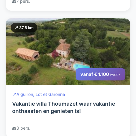
👥
7 pers.
📍 37.8 km
vanaf € 1.100
/week
📍
Aiguillon, Lot et Garonne
Vakantie villa Thoumazet waar vakantie
onthaasten en genieten is!
👥
8 pers.