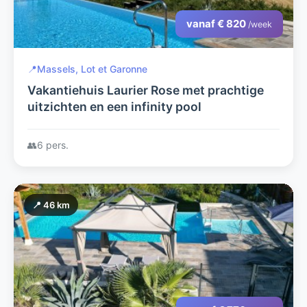
vanaf € 820
/week
📍
Massels, Lot et Garonne
Vakantiehuis Laurier Rose met prachtige
uitzichten en een infinity pool
👥
6 pers.
📍 46 km