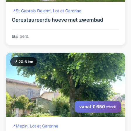
📍
St Caprais Delerm, Lot et Garonne
Gerestaureerde hoeve met zwembad
👥
6 pers.
📍 20.6 km
vanaf € 650
/week
📍
Mezin, Lot et Garonne