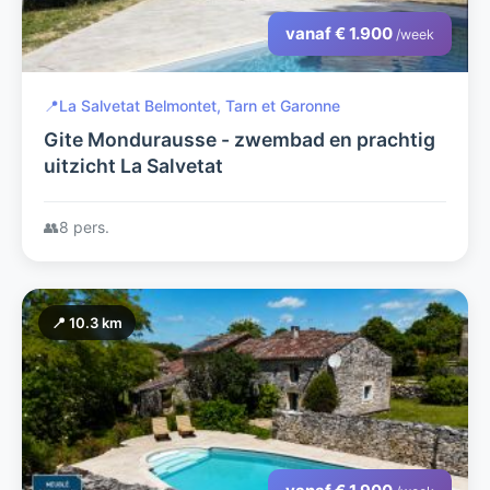
vanaf € 1.900
/week
📍
La Salvetat Belmontet, Tarn et Garonne
Gite Mondurausse - zwembad en prachtig
uitzicht La Salvetat
👥
8 pers.
📍 10.3 km