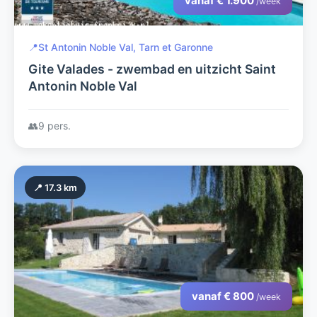
vanaf € 1.900
/week
📍
St Antonin Noble Val, Tarn et Garonne
Gite Valades - zwembad en uitzicht Saint
Antonin Noble Val
👥
9 pers.
📍 17.3 km
vanaf € 800
/week