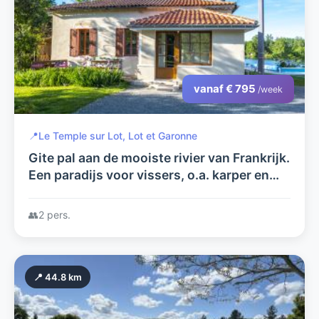
vanaf € 795
/week
📍
Le Temple sur Lot, Lot et Garonne
Gite pal aan de mooiste rivier van Frankrijk.
Een paradijs voor vissers, o.a. karper en
meerval. Met zwembad in grote tuin,
prachtig uitzicht
👥
2 pers.
📍 44.8 km