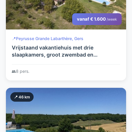
vanaf € 1.600
/week
📍
Peyrusse Grande Labarthère, Gers
Vrijstaand vakantiehuis met drie
slaapkamers, groot zwembad en
boomgaard
👥
8 pers.
📍 46 km