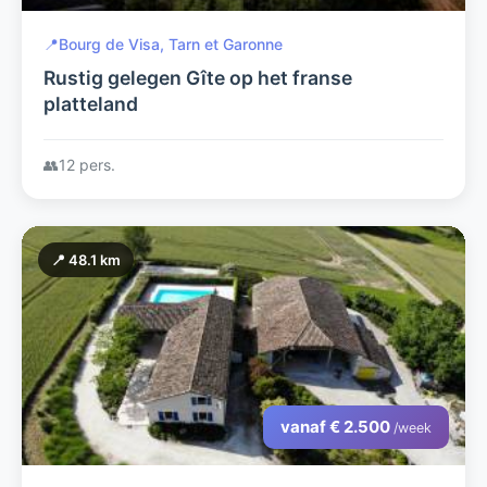
📍
Bourg de Visa, Tarn et Garonne
Rustig gelegen Gîte op het franse
platteland
👥
12 pers.
📍 48.1 km
vanaf € 2.500
/week