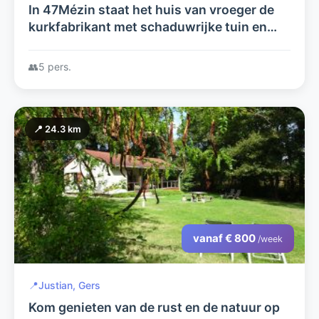
In 47Mézin staat het huis van vroeger de
kurkfabrikant met schaduwrijke tuin en
terras vlakbij verwarmd zwembad, winkels
en restaurants.
👥
5 pers.
📍 24.3 km
vanaf € 800
/week
📍
Justian, Gers
Kom genieten van de rust en de natuur op