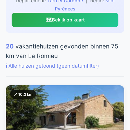
Departement:
Tarn et Garonne
| Regio:
Midi
Pyrénées
🗺️
Bekijk op kaart
20
vakantiehuizen gevonden binnen 75
km van La Romieu
ℹ️ Alle huizen getoond (geen datumfilter)
📍 10.3 km