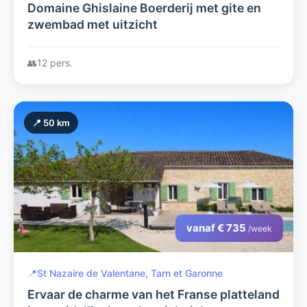
Domaine Ghislaine Boerderij met gite en
zwembad met uitzicht
👥
12 pers.
📍 50 km
vanaf € 735
/week
📍
St Nazaire de Valentane, Tarn et Garonne
Ervaar de charme van het Franse platteland