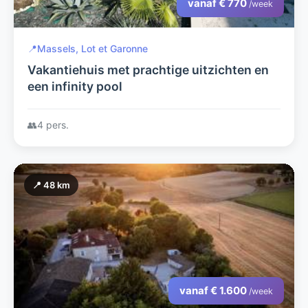
vanaf € 770
/week
📍
Massels, Lot et Garonne
Vakantiehuis met prachtige uitzichten en
een infinity pool
👥
4 pers.
📍 48 km
vanaf € 1.600
/week