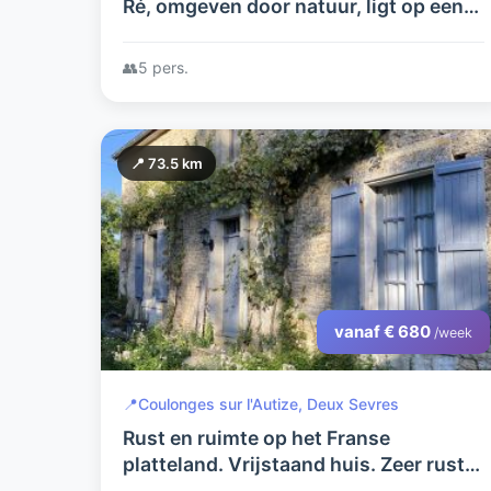
Ré, omgeven door natuur, ligt op een
toplocatie vlak bij zee. Classificatie
door Charante Tourisme:drie sterren
👥
5 pers.
📍 73.5 km
vanaf € 680
/week
📍
Coulonges sur l'Autize, Deux Sevres
Rust en ruimte op het Franse
platteland. Vrijstaand huis. Zeer rustig
gelegen met vrij uitzicht. Grote tuin.