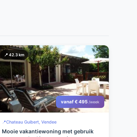
📍 42.3 km
vanaf € 495
/week
📍
Chateau Guibert, Vendee
Mooie vakantiewoning met gebruik