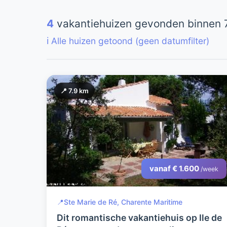
4
vakantiehuizen gevonden binnen 7
ℹ️ Alle huizen getoond (geen datumfilter)
📍 7.9 km
vanaf € 1.600
/week
📍
Ste Marie de Ré, Charente Maritime
Dit romantische vakantiehuis op Ile de