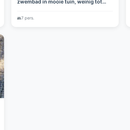
zwembad in mooie tuin, weinig tot
geen inkijk, veel privacy, vlakbij strand
en zee in de Vendee
👥
7 pers.