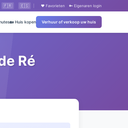
🇫🇷
🇪🇸
|
❤️ Favorieten
🔑 Eigenaren login
nutes
🏡 Huis kopen
Verhuur of verkoop uw huis
 de Ré