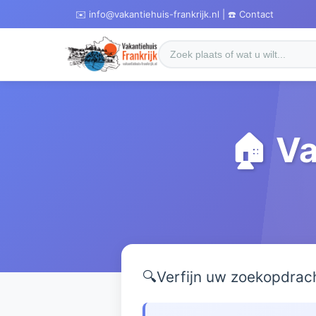
✉️ info@vakantiehuis-frankrijk.nl | ☎️ Contact
🏠 Va
🔍
Verfijn uw zoekopdrac