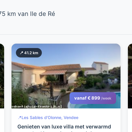
5 km van Ile de Ré
📍 41.2 km
vanaf € 899
/week
📍
Les Sables d'Olonne, Vendee
Genieten van luxe villa met verwarmd