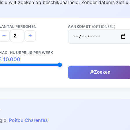
ls u wilt zoeken op beschikbaarheid. Zonder datums ziet u 
AANTAL PERSONEN
AANKOMST
(OPTIONEEL)
−
+
MAX. HUURPRIJS PER WEEK
€
10.000
🔎
Zoeken
é
gio:
Poitou Charentes