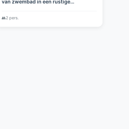
van zwembad in een rustige
omgeving, niet ver van zee.
👥
2 pers.