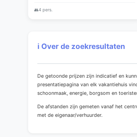
Authentiek en in stijl aangepast.
👥
4 pers.
ℹ️
Over de zoekresultaten
De getoonde prijzen zijn indicatief en kun
presentatiepagina van elk vakantiehuis vind
schoonmaak, energie, borgsom en toeriste
De afstanden zijn gemeten vanaf het centr
met de eigenaar/verhuurder.