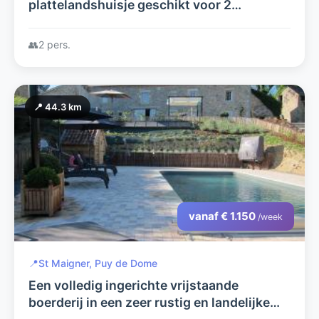
plattelandshuisje geschikt voor 2
personen. Vrij gelegen en volop Privacy
👥
2 pers.
📍 44.3 km
vanaf € 1.150
/week
📍
St Maigner, Puy de Dome
Een volledig ingerichte vrijstaande
boerderij in een zeer rustig en landelijke