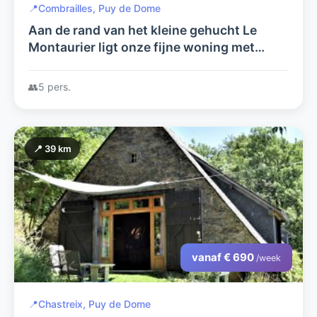
📍
Combrailles, Puy de Dome
Aan de rand van het kleine gehucht Le
Montaurier ligt onze fijne woning met
enorme tuin.
👥
5 pers.
📍 39 km
vanaf € 690
/week
📍
Chastreix, Puy de Dome