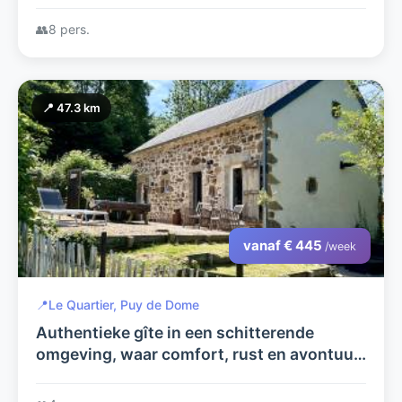
omgeving van de Puy de Dome. Met prive
zwembad.
👥
8 pers.
📍 47.3 km
vanaf € 445
/week
📍
Le Quartier, Puy de Dome
Authentieke gîte in een schitterende
omgeving, waar comfort, rust en avontuur
samenkomen