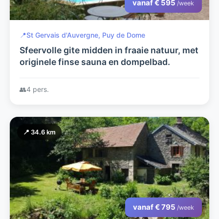
vanaf € 595
/week
📍
St Gervais d'Auvergne, Puy de Dome
Sfeervolle gite midden in fraaie natuur, met
originele finse sauna en dompelbad.
👥
4 pers.
📍 34.6 km
vanaf € 795
/week