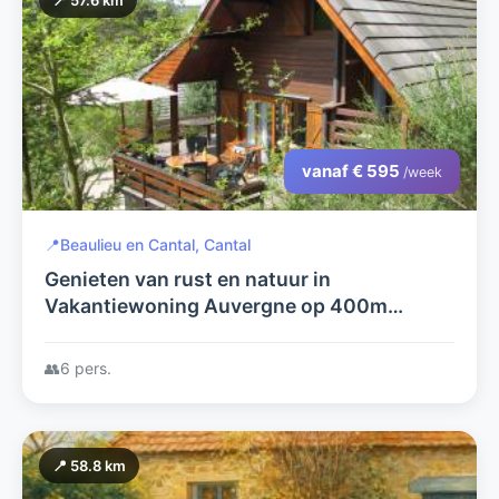
📍 57.6 km
vanaf € 595
/week
📍
Beaulieu en Cantal, Cantal
Genieten van rust en natuur in
Vakantiewoning Auvergne op 400m
afstand van recreatiemeer
👥
6 pers.
📍 58.8 km