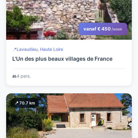
vanaf € 450
/week
📍
Lavaudieu, Haute Loire
L'Un des plus beaux villages de France
👥
4 pers.
📍 70.7 km