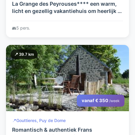
La Grange des Peyrouses**** een warm,
licht en gezellig vakantiehuis om heerlijk te
ontspannen en een goede uitvalsbasis om
de Auvergne te verkennen.
👥
5 pers.
📍 39.7 km
vanaf € 350
/week
📍
Gouttieres, Puy de Dome
Romantisch & authentiek Frans