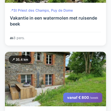
📍
St Priest des Champs, Puy de Dome
Vakantie in een watermolen met ruisende
beek
👥
8 pers.
📍 35.4 km
vanaf € 800
/week