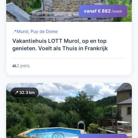
vanaf € 882
/week
📍
Murol, Puy de Dome
Vakantiehuis LOTT Murol, op en top
genieten. Voelt als Thuis in Frankrijk
👥
2 pers.
📍 32.3 km