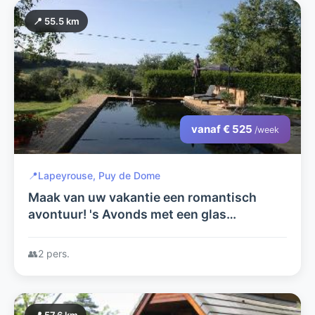
📍 55.5 km
vanaf € 525
/week
📍
Lapeyrouse, Puy de Dome
Maak van uw vakantie een romantisch
avontuur! 's Avonds met een glas
champagne samen vanuit uw eigen hottub
naar de sterren kijken...
👥
2 pers.