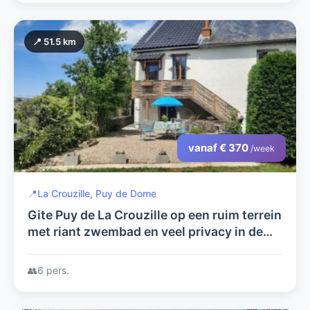
📍 51.5 km
vanaf € 370
/week
📍
La Crouzille, Puy de Dome
Gite Puy de La Crouzille op een ruim terrein
met riant zwembad en veel privacy in de
Puy de Dome, 1001 mogelijkheden voor uw
relaxte vakantie.
👥
6 pers.