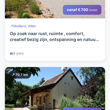
vanaf € 700
/week
📍
Meillard, Allier
Op zoek naar rust, ruimte , comfort,
creatief bezig zijn, ontspanning en natuur
dan is dit de plek voor u!!.
👥
8 pers.
📍 70.7 km