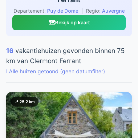
Departement:
Puy de Dome
| Regio:
Auvergne
🗺️
Bekijk op kaart
16
vakantiehuizen gevonden binnen 75
km van Clermont Ferrant
ℹ️ Alle huizen getoond (geen datumfilter)
📍 25.2 km