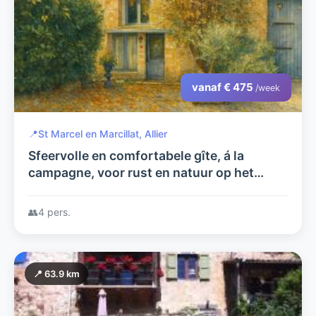
vanaf € 475
/week
📍
St Marcel en Marcillat, Allier
Sfeervolle en comfortabele gîte, á la
campagne, voor rust en natuur op het
authentieke franse platteland.
👥
4 pers.
📍 63.9 km