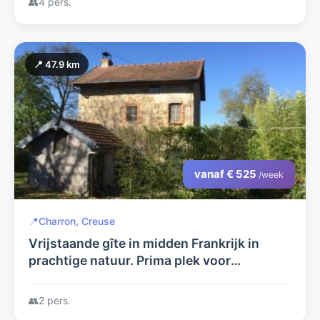
👥
4 pers.
📍 47.9 km
vanaf € 525
/week
📍
Charron, Creuse
Vrijstaande gîte in midden Frankrijk in
prachtige natuur. Prima plek voor
rustzoekers en natuurgenieters.
👥
2 pers.